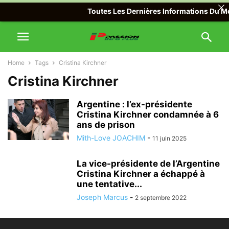
Toutes Les Dernières Informations Du Mon
Home
Tags
Cristina Kirchner
Cristina Kirchner
Argentine : l’ex-présidente
Cristina Kirchner condamnée à 6
ans de prison
Mith-Love JOACHIM
-
11 juin 2025
La vice-présidente de l’Argentine
Cristina Kirchner a échappé à
une tentative...
Joseph Marcus
-
2 septembre 2022