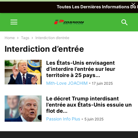
Toutes Les Dernières Informations Du M
Home
Tags
Interdiction d’entrée
Interdiction d’entrée
Les États-Unis envisagent
d’interdire l’entrée sur leur
territoire à 25 pays...
Mith-Love JOACHIM
-
17 juin 2025
Le décret Trump interdisant
l’entrée aux États-Unis essuie un
flot de...
Passion Info Plus
-
5 juin 2025