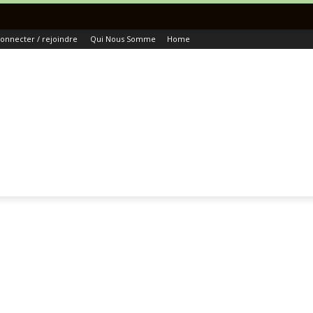
T
onnecter / rejoindre
Qui Nous Somme
Home