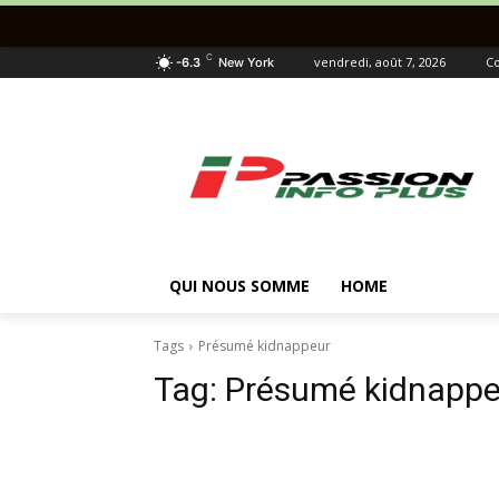
C
vendredi, août 7, 2026
Co
-6.3
New York
QUI NOUS SOMME
HOME
Tags
Présumé kidnappeur
Tag:
Présumé kidnappe