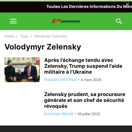
Toutes Les Dernières Informations Du Monde
Home
Tags
Volodymyr Zelensky
Volodymyr Zelensky
Après l’échange tendu avec
Zelensky, Trump suspend l’aide
militaire à l’Ukraine
Passion Info Plus
-
4 mars 2025
Zelensky prudent, sa procureure
générale et son chef de sécurité
révoqués
Erickson Alciné
-
18 juillet 2022