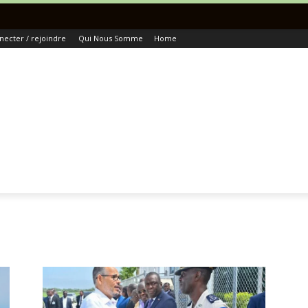
Toute
necter / rejoindre
Qui Nous Somme
Home