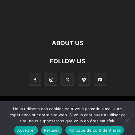
ABOUT US
FOLLOW US
Contact
Apropos De Nous
Politique de confidentialité
Nous utilisons des cookies pour vous garantir la meilleure
expérience sur notre site web. Si vous continuez à utiliser ce
Home
site, nous supposerons que vous en êtes satisfait.
Accepter
Refuser
Politique de confidentialité
© Copyright © 2021 – Created by 0KOD KOMINOTE