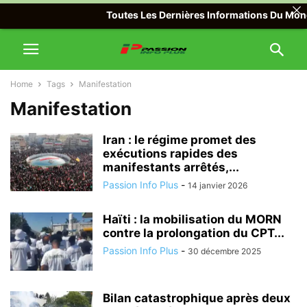
Toutes Les Dernières Informations Du Monde A
Home
Tags
Manifestation
Manifestation
Iran : le régime promet des
exécutions rapides des
manifestants arrêtés,...
Passion Info Plus
-
14 janvier 2026
Haïti : la mobilisation du MORN
contre la prolongation du CPT...
Passion Info Plus
-
30 décembre 2025
Bilan catastrophique après deux