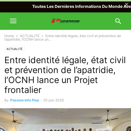
Toutes Les Dernières Informations Du Monde Avec Passi
Home
ACTUALITÉ
Entre identité légale, état civil et prévention de
l’apatridie, l’OCNH lance un...
ACTUALITÉ
Entre identité légale, état civil
et prévention de l’apatridie,
l’OCNH lance un Projet
frontalier
By
Passion Info Plus
-
20 juin 2026