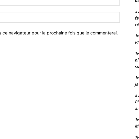
de
:*
av
Site
fa
:
ré
s ce navigateur pour la prochaine fois que je commenterai.
1w
PI
1w
pl
su
1
Ja
av
PM
a
1w
Mu
1