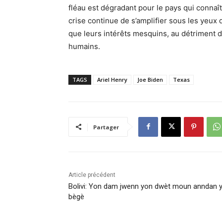
fléau est dégradant pour le pays qui connaî
crise continue de s’amplifier sous les yeux
que leurs intérêts mesquins, au détriment d
humains.
TAGS
Ariel Henry
Joe Biden
Texas
Partager
Article précédent
Bolivi: Yon dam jwenn yon dwèt moun anndan 
bègè