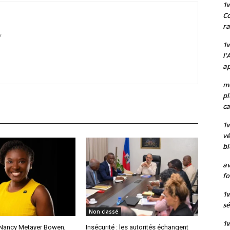
1
Co
ra
/
1w
l’
ap
mo
pl
ca
1
vé
bl
av
fo
1w
sé
Non classé
1w
: Nancy Metayer Bowen,
Insécurité : les autorités échangent