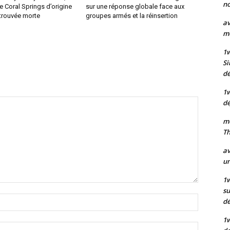
no
e Coral Springs d’origine
sur une réponse globale face aux
etrouvée morte
groupes armés et la réinsertion
av
mo
1
Si
dé
1
dé
mo
Th
av
un
1w
su
Nom
d
:*
1
Email