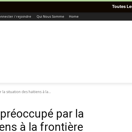
Toutes Les Dernières Info
nnecter / rejoindre
Qui Nous Somme
Home
a situation des haïtiens à la...
 préoccupé par la
ens à la frontière