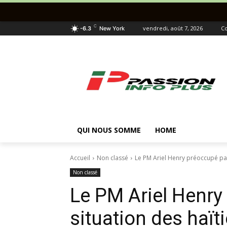
C
vendredi, août 7, 2026
Co
-6.3
New York
QUI NOUS SOMME
HOME
Accueil
Non classé
Le PM Ariel Henry préoccupé par l
Non classé
Le PM Ariel Henry
situation des haïti