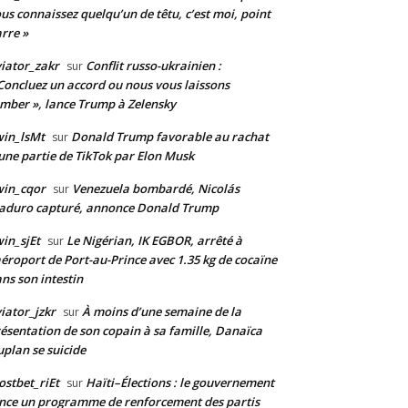
us connaissez quelqu’un de têtu, c’est moi, point
rre »
iator_zakr
Conflit russo-ukrainien :
sur
Concluez un accord ou nous vous laissons
mber », lance Trump à Zelensky
in_lsMt
Donald Trump favorable au rachat
sur
une partie de TikTok par Elon Musk
win_cqor
Venezuela bombardé, Nicolás
sur
aduro capturé, annonce Donald Trump
in_sjEt
Le Nigérian, IK EGBOR, arrêté à
sur
aéroport de Port-au-Prince avec 1.35 kg de cocaïne
ns son intestin
iator_jzkr
À moins d’une semaine de la
sur
ésentation de son copain à sa famille, Danaïca
plan se suicide
stbet_riEt
Haïti–Élections : le gouvernement
sur
nce un programme de renforcement des partis