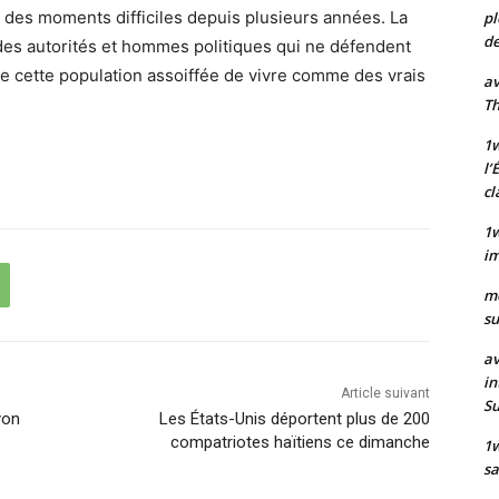
t des moments difficiles depuis plusieurs années. La
pl
de
 des autorités et hommes politiques qui ne défendent
e cette population assoiffée de vivre comme des vrais
av
Th
1w
l’
cl
1w
im
m
su
av
in
Article suivant
S
yon
Les États-Unis déportent plus de 200
compatriotes haïtiens ce dimanche
1
sa