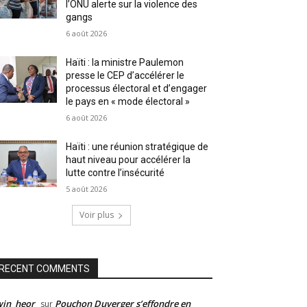
l’ONU alerte sur la violence des
gangs
6 août 2026
Haïti : la ministre Paulemon
presse le CEP d’accélérer le
processus électoral et d’engager
le pays en « mode électoral »
6 août 2026
Haïti : une réunion stratégique de
haut niveau pour accélérer la
lutte contre l’insécurité
5 août 2026
Voir plus
RECENT COMMENTS
win_heor
Pouchon Duverger s’effondre en
sur