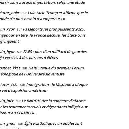
urrir sans aucune importation, selon une étude
iator_oqkr
Lula tacle Trump et affirme que le
sur
nde n’a plus besoin d’« empereurs »
win_xyor
Passeports les plus puissants 2025 :
sur
ngapour en tête, la France déchue, les États-Unis
gringolent
win_hyor
FAES : plus d’un milliard de gourdes
sur
jà versées à des parents d’élèves
stbet_kkEt
Haïti : tenue du premier Forum
sur
éologique de l’Université Adventiste
iator_fskr
Immigration : le Mexique a bloqué
sur
 vol d’expulsion américain
in_jpEt
Le RNDDH tire la sonnette d’alarme
sur
r les traitements cruels et dégradants infligés aux
étenus au CERMICOL
win_gmor
Église catholique : un adolescent
sur