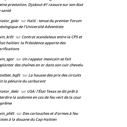
eine prestation, Djakout #1 rassure sur son état
 santé
iator_gokr
Haïti : tenue du premier Forum
sur
éologique de l’Université Adventiste
in_krEt
Contrat scandaleux entre la CPS et
sur
État haïtien: la Présidence apporte des
arifications
in_sgor
Un rappeur mexicain se fait
sur
planter des chaînes en or dans son cuir chevelu
ostbet_bqEt
La hausse des prix des circuits
sur
it la pénurie du carburant
iator_dekr
USA: l’État Texas se dit prêt à
sur
terdire la sodomie en cas de feu vert de la cour
uprême
win_phEt
Des cartouches et d’armes à feu
sur
isies à la douane du Cap-Haïtien