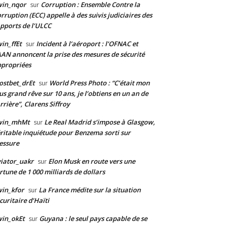
win_nqor
Corruption : Ensemble Contre la
sur
rruption (ECC) appelle à des suivis judiciaires des
pports de l’ULCC
in_ffEt
Incident à l’aéroport : l’OFNAC et
sur
AAN annoncent la prise des mesures de sécurité
propriées
stbet_drEt
World Press Photo : “C’était mon
sur
us grand rêve sur 10 ans, je l’obtiens en un an de
rrière”, Clarens Siffroy
win_mhMt
Le Real Madrid s’impose à Glasgow,
sur
ritable inquiétude pour Benzema sorti sur
essure
iator_uakr
Elon Musk en route vers une
sur
rtune de 1 000 milliards de dollars
in_kfor
La France médite sur la situation
sur
curitaire d’Haïti
in_okEt
Guyana : le seul pays capable de se
sur