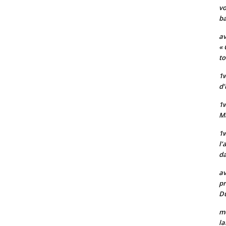
vo
ba
av
« 
to
1w
d’
1
M
1w
l’
da
av
pr
Du
mo
la