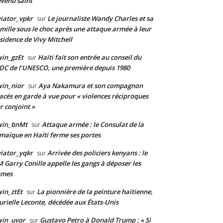
venu saint
iator_vpkr
Le journaliste Wandy Charles et sa
sur
mille sous le choc après une attaque armée à leur
sidence de Vivy Mitchell
in_gzEt
Haïti fait son entrée au conseil du
sur
DC de l’UNESCO, une première depuis 1980
in_nior
Aya Nakamura et son compagnon
sur
acés en garde à vue pour « violences réciproques
r conjoint »
win_bnMt
Attaque armée : le Consulat de la
sur
maïque en Haïti ferme ses portes
iator_yqkr
Arrivée des policiers kenyans : le
sur
 Garry Conille appelle les gangs à déposer les
rmes
in_ztEt
La pionnière de la peinture haïtienne,
sur
rielle Leconte, décédée aux États-Unis
win_uvor
Gustavo Petro à Donald Trump : « Si
sur