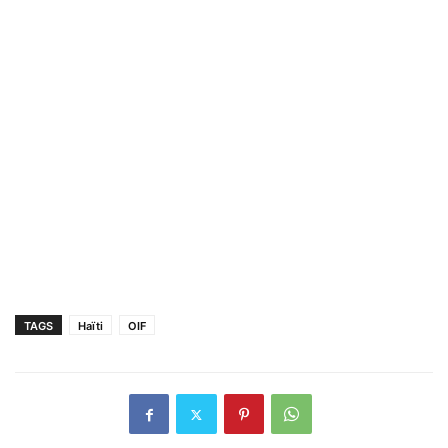
TAGS
Haïti
OIF