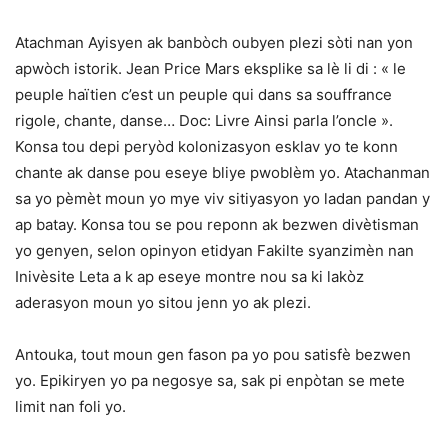
Atachman Ayisyen ak banbòch oubyen plezi sòti nan yon
apwòch istorik. Jean Price Mars eksplike sa lè li di : « le
peuple haïtien c’est un peuple qui dans sa souffrance
rigole, chante, danse… Doc: Livre Ainsi parla l’oncle ».
Konsa tou depi peryòd kolonizasyon esklav yo te konn
chante ak danse pou eseye bliye pwoblèm yo. Atachanman
sa yo pèmèt moun yo mye viv sitiyasyon yo ladan pandan y
ap batay. Konsa tou se pou reponn ak bezwen divètisman
yo genyen, selon opinyon etidyan Fakilte syanzimèn nan
Inivèsite Leta a k ap eseye montre nou sa ki lakòz
aderasyon moun yo sitou jenn yo ak plezi.
Antouka, tout moun gen fason pa yo pou satisfè bezwen
yo. Epikiryen yo pa negosye sa, sak pi enpòtan se mete
limit nan foli yo.