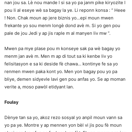
nan jou sa. Lè nou mande l si sa yo pa janm pike kiryozite l
pou li al eseye wè sa bagay la ye. Li reponn konsa : “ Heee
! Non. Chak moun ap jere biznis yo…epi moun mwen
frekante yo sou menm longè dond avè m. Si yo gen pou
pale de jou Jedi y ap jis raple m al manyen liv mw ”.
Mwen pa mye plase pou m konseye sak pa wè bagay yo
menm jan avè m. Men m ap di tout sa ki kenbe liv yo
felisitasyon e sa ki deside fè chawa… kontinye fe sa yo
renmen mwen paka kont yo. Men yon bagay pou yo pa
bliye, demen sidyevle lavi gen pou anfas yo. Se ap moman
verite a, moso pawòl etidyant lan.
Foulay
Dènye tan sa yo, akoz rezo sosyal yo anpil moun vann sa
yo pa ye. Montre y ap mennen yon bèl vi jis pou fè moun