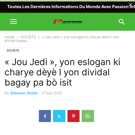
utes Les Dernières Informations Du Monde Avec Passion Info Plus ,
Home
SOCIETE
« Jou Jedi », yon eslogan ki charye dèyè l yon
dividal bagay...
SOCIETE
« Jou Jedi », yon eslogan ki
charye dèyè l yon dividal
bagay pa bò isit
By
Erickson Alciné
-
17 juin 2022