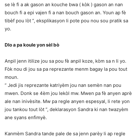
se lè fi a ak gason an kouche bwa ( kòk ) gason an nan
bouch fi a epi vajen fi a nan bouch gason an. Youn ap fè
tibèf pou lòt ”, eksplikasyon li pote pou nou sou pratik sa
yo.
Dlo a pa koule yon sèl bò
Anpil jenn itilize jou sa pou fè anpil koze, kòm sa n li yo.
Fòk nou di jou sa pa reprezante menm bagay la pou tout
moun.
“ Jedi jis reprezante katriyèm jou nan semèn nan pou
mwen. Donk se 4èm jou lekòl mw. Mwen pa fè anyen aprè
ale nan inivèsite. Mw pa regle anyen espesyal, li rete yon
jou tankou tout lòt ”, deklarasyon Sandra ki nan twazyèm
ane syans enfimyè.
Kanmèm Sandra tande pale de sa jenn parèy li ap regle