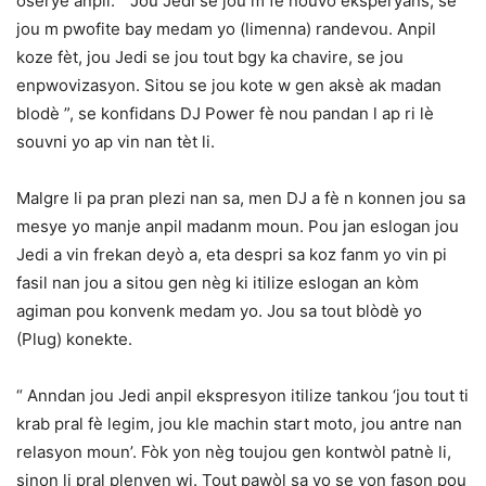
oserye anpil. “ Jou Jedi se jou m fè nouvo eksperyans, se
jou m pwofite bay medam yo (limenna) randevou. Anpil
koze fèt, jou Jedi se jou tout bgy ka chavire, se jou
enpwovizasyon. Sitou se jou kote w gen aksè ak madan
blodè ”, se konfidans DJ Power fè nou pandan l ap ri lè
souvni yo ap vin nan tèt li.
Malgre li pa pran plezi nan sa, men DJ a fè n konnen jou sa
mesye yo manje anpil madanm moun. Pou jan eslogan jou
Jedi a vin frekan deyò a, eta despri sa koz fanm yo vin pi
fasil nan jou a sitou gen nèg ki itilize eslogan an kòm
agiman pou konvenk medam yo. Jou sa tout blòdè yo
(Plug) konekte.
“ Anndan jou Jedi anpil ekspresyon itilize tankou ‘jou tout ti
krab pral fè legim, jou kle machin start moto, jou antre nan
relasyon moun’. Fòk yon nèg toujou gen kontwòl patnè li,
sinon li pral plenyen wi. Tout pawòl sa yo se yon fason pou