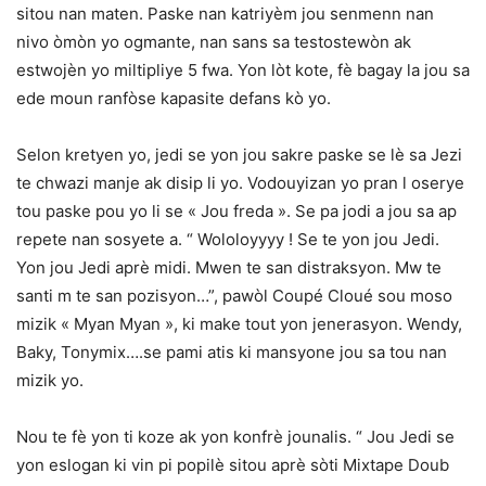
sitou nan maten. Paske nan katriyèm jou senmenn nan
nivo òmòn yo ogmante, nan sans sa testostewòn ak
estwojèn yo miltipliye 5 fwa. Yon lòt kote, fè bagay la jou sa
ede moun ranfòse kapasite defans kò yo.
Selon kretyen yo, jedi se yon jou sakre paske se lè sa Jezi
te chwazi manje ak disip li yo. Vodouyizan yo pran l oserye
tou paske pou yo li se « Jou freda ». Se pa jodi a jou sa ap
repete nan sosyete a. “ Wololoyyyy ! Se te yon jou Jedi.
Yon jou Jedi aprè midi. Mwen te san distraksyon. Mw te
santi m te san pozisyon…”, pawòl Coupé Cloué sou moso
mizik « Myan Myan », ki make tout yon jenerasyon. Wendy,
Baky, Tonymix….se pami atis ki mansyone jou sa tou nan
mizik yo.
Nou te fè yon ti koze ak yon konfrè jounalis. “ Jou Jedi se
yon eslogan ki vin pi popilè sitou aprè sòti Mixtape Doub