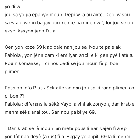
yo di w
jou sa yo pa epanye moun. Depi w la ou antò. Depi w sou
sa w ap jwenn bagay pou kenbe nan men w ”, toujou selon
eksplikasyon jenn DJ a.
Gen yon koze 69 k ap pale nan jou sa. Nou te pale ak
Fabiola , yon jènn dam ki enfliyan anpil e ki gen pyè l atè a.
Pou n kòmanse, li di nou Jedi se jou moun fè pi bon
plimen.
Passion Info Plus : Sak diferan nan jou sa ki rann plimen an
pi bon ??
Fabiola : diferans la sèkè Vayb la vini ak zonyon, dan krab e
menm sèks anal tou. San nou pa bliye 69.
“ Dan krab se lè moun lan mete pous li nan vajen fi a epi
yon lòt nan dèyè (anus) fi a. Bagay yo anpil, 69 la li menm