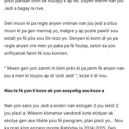
plezi pandan ofon se foulayy k ap fèt. Ebyen menm nan jou
Jedi a bagay la rive.
Gen moun ki pa regle anyen vrèman nan jou jedi a sitou
moun ki pa gen mennaj yo, malgre y ap poste pawòl sou
estati yo fè pòs sou lòt rezo yo. Genyen ki konn di yo pa
regle anyen vre men yo paka pa fè foulay, selon sa yon
enfliyansè fanm fè nou konnen.
“ Mwen gen yon zanmi m kòm prèv ki pa janm fè anyen nan
jou a men ki toujou ap di ‘Jodi Jedi’ ”, koze li di nou.
Nou te fè yon ti koze ak yon sosyològ sou koze a
Nan yon sans jou Jedi a enskri nan eslogan 3 jou lekòl 2
jou plezi a. Wikenn kòmanse vandredi kote etidyan ak
ekolye gen ase libète pou fè pwogram, plan plezi yo… Nou
ka pran kòm egzanp monte Rabòday la 2014-2015. Gen