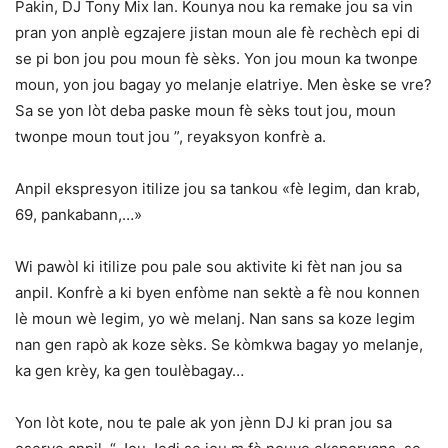
Pakin, DJ Tony Mix lan. Kounya nou ka remake jou sa vin
pran yon anplè egzajere jistan moun ale fè rechèch epi di
se pi bon jou pou moun fè sèks. Yon jou moun ka twonpe
moun, yon jou bagay yo melanje elatriye. Men èske se vre?
Sa se yon lòt deba paske moun fè sèks tout jou, moun
twonpe moun tout jou ”, reyaksyon konfrè a.
Anpil ekspresyon itilize jou sa tankou «fè legim, dan krab,
69, pankabann,…»
Wi pawòl ki itilize pou pale sou aktivite ki fèt nan jou sa
anpil. Konfrè a ki byen enfòme nan sektè a fè nou konnen
lè moun wè legim, yo wè melanj. Nan sans sa koze legim
nan gen rapò ak koze sèks. Se kòmkwa bagay yo melanje,
ka gen krèy, ka gen toulèbagay…
Yon lòt kote, nou te pale ak yon jènn DJ ki pran jou sa