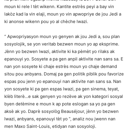
moun ki rele l tèt wikenn. Kantite estrès peyi a bay vin
lakòz kad la vin elaji, moun yo vin apwopriye de jou Jedi a
ki anonse wikenn pou yo al chèche lwazi.
“ Apwopriyasyon moun yo genyen ak jou Jedi a, sou plan
sosyolojik, se yon veritab bezwen moun yo ap eksprime.
Jènn yo bezwen lwazi, aktivite ki ka pèmèt yo rilaks ak
epanouyi yo. Sosyete a pa gen anpil aktivite nan sans sa. E
nan yon sosyete ki chaje estrès moun yo chaje demand
sitou pou anbyans. Domaj pa gen politik piblik pou favorize
espas pou jenn yo epanouyi nan aktivite nan sans sa. Nan
yon sosyete ki pa gen espas lwazi, pa gen sinema, teyat,
klèb literè…e sak genyen yo rezève ak yon kategori sosyal
byen detèmine e moun k ap pote eslogan sa yo pa gen
aksè ak yo. Daprè sosyològ Beauséjour, jènn yo bezwen
lwazi, anbyans, epanouyi tèt yo ”, analiz nou jwenn nan
men Maxo Saint-Louis, etidyan nan sosyoloji.