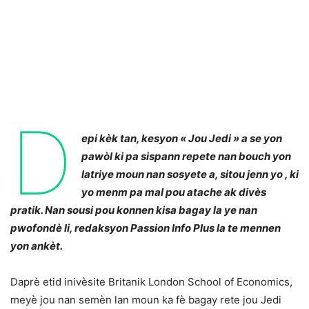
D
epi kèk tan, kesyon « Jou Jedi » a se yon
pawòl ki pa sispann repete nan bouch yon
latriye moun nan sosyete a, sitou jenn yo , ki
yo menm pa mal pou atache ak divès
pratik. Nan sousi pou konnen kisa bagay la ye nan
pwofondè li, redaksyon Passion Info Plus la te mennen
yon ankèt.
Daprè etid inivèsite Britanik London School of Economics,
meyè jou nan semèn lan moun ka fè bagay rete jou Jedi