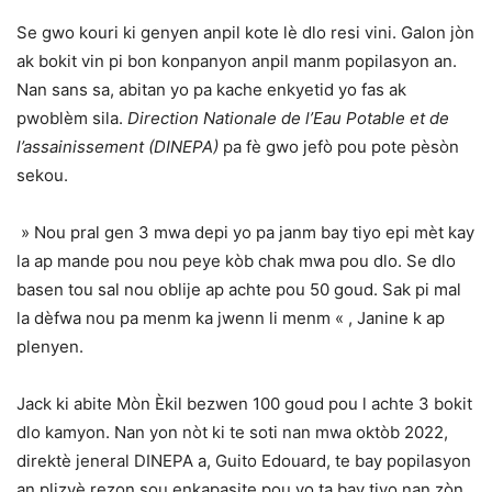
Se gwo kouri ki genyen anpil kote lè dlo resi vini. Galon jòn
ak bokit vin pi bon konpanyon anpil manm popilasyon an.
Nan sans sa, abitan yo pa kache enkyetid yo fas ak
pwoblèm sila.
Direction Nationale de l’Eau Potable et de
l’assainissement (DINEPA)
pa fè gwo jefò pou pote pèsòn
sekou.
» Nou pral gen 3 mwa depi yo pa janm bay tiyo epi mèt kay
la ap mande pou nou peye kòb chak mwa pou dlo. Se dlo
basen tou sal nou oblije ap achte pou 50 goud. Sak pi mal
la dèfwa nou pa menm ka jwenn li menm « , Janine k ap
plenyen.
Jack ki abite Mòn Èkil bezwen 100 goud pou l achte 3 bokit
dlo kamyon. Nan yon nòt ki te soti nan mwa oktòb 2022,
direktè jeneral DINEPA a, Guito Edouard, te bay popilasyon
an plizyè rezon sou enkapasite pou yo ta bay tiyo nan zòn