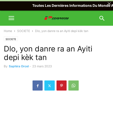
Toutes Les Dernières Informations Du Monde Avec P
Home
SOCIETE
Dlo, yon danre ra an Ayiti depi kèk tan
SOCIETE
Dlo, yon danre ra an Ayiti
depi kèk tan
By
Saphira Orcel
-
23 mars 2023