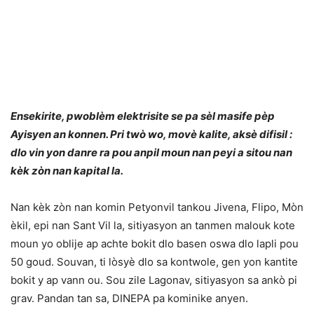
Ensekirite, pwoblèm elektrisite se pa sèl masife pèp
Ayisyen an konnen. Pri twò wo, movè kalite, aksè difisil :
dlo vin yon danre ra pou anpil moun nan peyi a sitou nan
kèk zòn nan kapital la.
Nan kèk zòn nan komin Petyonvil tankou Jivena, Flipo, Mòn
èkil, epi nan Sant Vil la, sitiyasyon an tanmen malouk kote
moun yo oblije ap achte bokit dlo basen oswa dlo lapli pou
50 goud. Souvan, ti lòsyè dlo sa kontwole, gen yon kantite
bokit y ap vann ou. Sou zile Lagonav, sitiyasyon sa ankò pi
grav. Pandan tan sa, DINEPA pa kominike anyen.