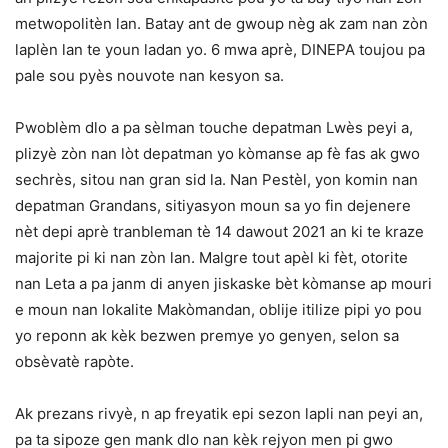
metwopolitèn lan. Batay ant de gwoup nèg ak zam nan zòn
laplèn lan te youn ladan yo. 6 mwa aprè, DINEPA toujou pa
pale sou pyès nouvote nan kesyon sa.
Pwoblèm dlo a pa sèlman touche depatman Lwès peyi a,
plizyè zòn nan lòt depatman yo kòmanse ap fè fas ak gwo
sechrès, sitou nan gran sid la. Nan Pestèl, yon komin nan
depatman Grandans, sitiyasyon moun sa yo fin dejenere
nèt depi aprè tranbleman tè 14 dawout 2021 an ki te kraze
majorite pi ki nan zòn lan. Malgre tout apèl ki fèt, otorite
nan Leta a pa janm di anyen jiskaske bèt kòmanse ap mouri
e moun nan lokalite Makòmandan, oblije itilize pipi yo pou
yo reponn ak kèk bezwen premye yo genyen, selon sa
obsèvatè rapòte.
Ak prezans rivyè, n ap freyatik epi sezon lapli nan peyi an,
pa ta sipoze gen mank dlo nan kèk rejyon men pi gwo