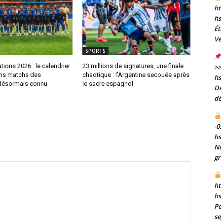
ht
h
Ét
Vé
SPORTS
tions 2026 : le calendrier
23 millions de signatures, une finale
>>
ns matchs des
chaotique : l’Argentine secouée après
h
désormais connu
le sacre espagnol
De
dé
-0
h
Né
gr
ht
h
Po
se