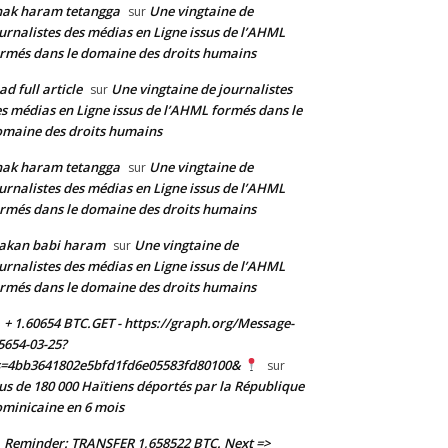
nak haram tetangga
Une vingtaine de
sur
urnalistes des médias en Ligne issus de l’AHML
rmés dans le domaine des droits humains
ad full article
Une vingtaine de journalistes
sur
s médias en Ligne issus de l’AHML formés dans le
maine des droits humains
nak haram tetangga
Une vingtaine de
sur
urnalistes des médias en Ligne issus de l’AHML
rmés dans le domaine des droits humains
akan babi haram
Une vingtaine de
sur
urnalistes des médias en Ligne issus de l’AHML
rmés dans le domaine des droits humains
+ 1.60654 BTC.GET - https://graph.org/Message-
5654-03-25?
s=4bb3641802e5bfd1fd6e05583fd80100&
sur
us de 180 000 Haïtiens déportés par la République
minicaine en 6 mois
Reminder: TRANSFER 1,658522 BTC. Next =>