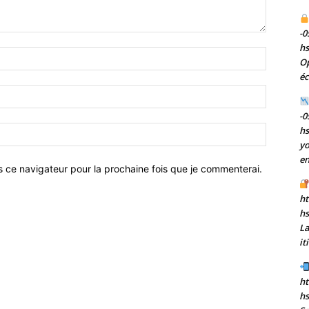
-0
h
Nom
Op
:*
éc
Email
:*
-0
Site
h
:
yo
en
s ce navigateur pour la prochaine fois que je commenterai.
ht
h
La
it
ht
hs