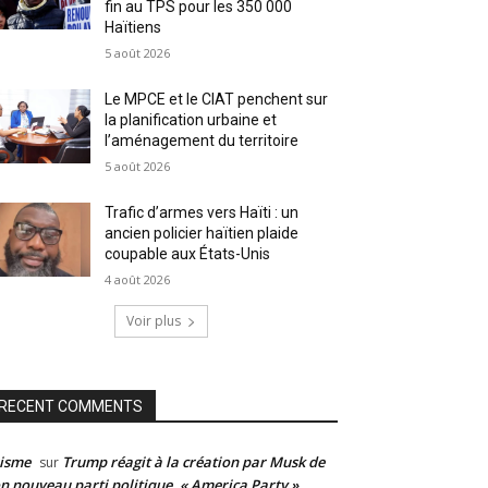
fin au TPS pour les 350 000
Haïtiens
5 août 2026
Le MPCE et le CIAT penchent sur
la planification urbaine et
l’aménagement du territoire
5 août 2026
Trafic d’armes vers Haïti : un
ancien policier haïtien plaide
coupable aux États-Unis
4 août 2026
Voir plus
RECENT COMMENTS
isme
Trump réagit à la création par Musk de
sur
n nouveau parti politique, « America Party »