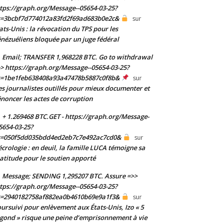
tps://graph.org/Message--05654-03-25?
s=3bcbf7d774012a83fd2f69ad683b0e2c&
sur
ats-Unis : la révocation du TPS pour les
nézuéliens bloquée par un juge fédéral
Email; TRANSFER 1,968228 BTC. Go to withdrawal
> https://graph.org/Message--05654-03-25?
s=1be1feb638408a93a47478b5887c0f8b&
sur
s journalistes outillés pour mieux documenter et
noncer les actes de corruption
+ 1.269468 BTC.GET - https://graph.org/Message-
5654-03-25?
s=050f5dd035bdd4ed2eb7c7e492ac7cd0&
sur
crologie : en deuil, la famille LUCA témoigne sa
atitude pour le soutien apporté
Message; SENDING 1,295207 BTC. Assure =>>
tps://graph.org/Message--05654-03-25?
s=2940182758af882ea0b4610b69e9a1f3&
sur
ursuivi pour enlèvement aux États-Unis, Izo « 5
gond » risque une peine d’emprisonnement à vie