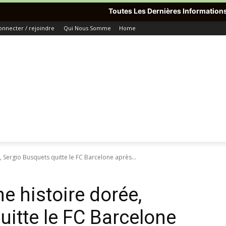
Toutes Les Dernières Informations Du Monde Avec P
onnecter / rejoindre
Qui Nous Somme
Home
 Sergio Busquets quitte le FC Barcelone après...
e histoire dorée,
uitte le FC Barcelone