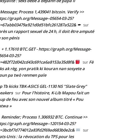
ksyalite : sèks bebe a depann de papa li
Message; Process 1,439041 bitcoin. Verify >>
tps://graph.org/Message--05654-03-25?
s=67abb03479a921d0d51bfc261287a522& ✒
sur
rès un rapport sexuel de 24 h, il doit être amputé
 son pénis
+ 1.17610 BTC.GET - https://graph.org/Message-
5654-03-25?
s=482f72d042cd43c691ca6a8153a35d8f&
Fè
sur
ks ak règ, yon pratik ki kouran nan sosyete a
oun pa twò renmen pale
p Tb kicks TBK-ASICS GEL-1130 NS "Slate Grey"
eakers
Pour l’histoire, K-Lib Mapou fait un
sur
up de feu avec son nouvel album titré « Pou
stwa »
Reminder; Process 1.306932 BTC. Continue >>
tps://graph.org/Message--120154-03-25?
s=3bcbf7d774012a83fd2f69ad683b0e2c&
sur
ats-Unis : la révocation du TPS pour les