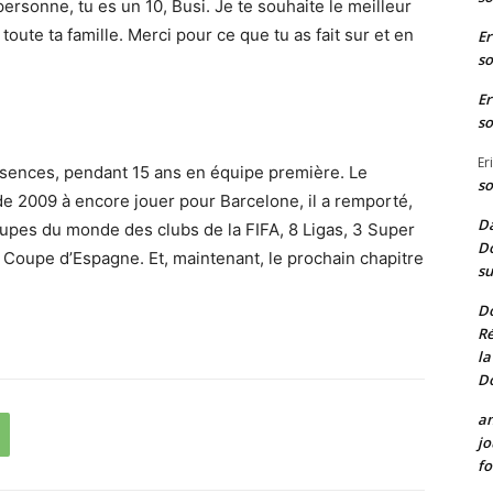
rsonne, tu es un 10, Busi. Je te souhaite le meilleur
 toute ta famille. Merci pour ce que tu as fait sur et en
Er
so
Er
so
Er
bsences, pendant 15 ans en équipe première. Le
so
de 2009 à encore jouer pour Barcelone, il a remporté,
Da
upes du monde des clubs de la FIFA, 8 Ligas, 3 Super
Do
Coupe d’Espagne. Et, maintenant, le prochain chapitre
su
D
Ré
la
D
a
jo
fo