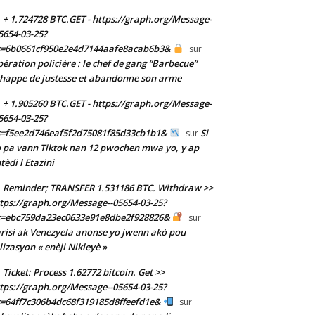
+ 1.724728 BTC.GET - https://graph.org/Message-
5654-03-25?
s=6b0661cf950e2e4d7144aafe8acab6b3&
sur
ération policière : le chef de gang “Barbecue”
happe de justesse et abandonne son arme
+ 1.905260 BTC.GET - https://graph.org/Message-
5654-03-25?
s=f5ee2d746eaf5f2d75081f85d33cb1b1&
Si
sur
 pa vann Tiktok nan 12 pwochen mwa yo, y ap
tèdi l Etazini
Reminder; TRANSFER 1.531186 BTC. Withdraw >>
tps://graph.org/Message--05654-03-25?
s=ebc759da23ec0633e91e8dbe2f928826&
sur
risi ak Venezyela anonse yo jwenn akò pou
ilizasyon « enèji Nikleyè »
Ticket: Process 1.62772 bitcoin. Get >>
tps://graph.org/Message--05654-03-25?
=64ff7c306b4dc68f319185d8ffeefd1e&
sur