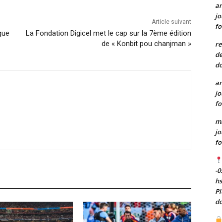
a
jo
Article suivant
fo
que
La Fondation Digicel met le cap sur la 7ème édition
de « Konbit pou chanjman »
re
de
do
a
jo
fo
m
jo
fo
-0
h
Pl
do