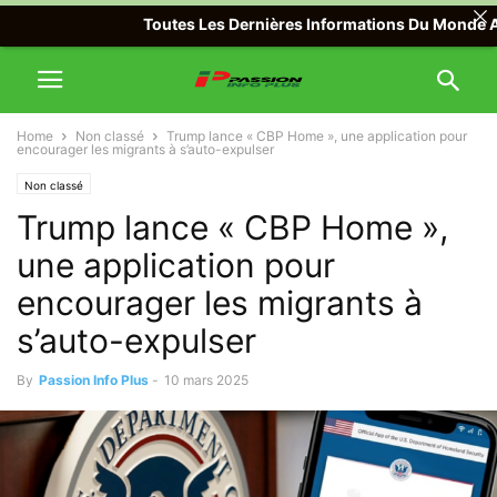
Toutes Les Dernières Informations Du Monde Avec Pas
Home
Non classé
Trump lance « CBP Home », une application pour
encourager les migrants à s’auto-expulser
Non classé
Trump lance « CBP Home »,
une application pour
encourager les migrants à
s’auto-expulser
By
Passion Info Plus
-
10 mars 2025