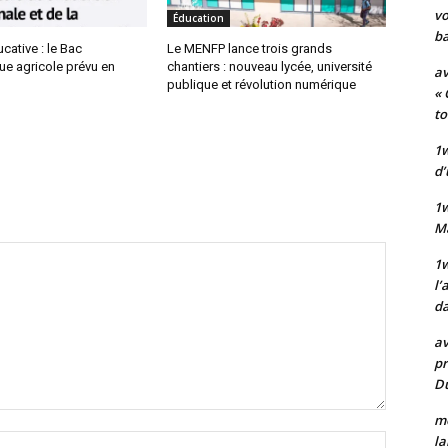
vo
Éducation
ba
ative : le Bac
Le MENFP lance trois grands
ue agricole prévu en
chantiers : nouveau lycée, université
av
publique et révolution numérique
« 
to
1w
d’
1
M
1w
l’
da
av
pr
Du
mo
la
Nom