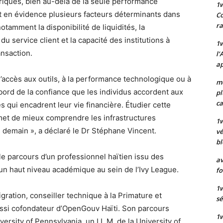
ériques, bien au-delà de la seule performance
1
 en évidence plusieurs facteurs déterminants dans
Co
ra
notamment la disponibilité de liquidités, la
u service client et la capacité des institutions à
1w
nsaction.
l’
ap
l’accès aux outils, à la performance technologique ou à
mo
abord de la confiance que les individus accordent aux
pl
ca
s qui encadrent leur vie financière. Étudier cette
met de mieux comprendre les infrastructures
1
 demain », a déclaré le Dr Stéphane Vincent.
vé
bl
e parcours d’un professionnel haïtien issu des
av
 un haut niveau académique au sein de l’Ivy League.
fo
1w
igration, conseiller technique à la Primature et
sé
ussi cofondateur d’OpenGouv Haïti. Son parcours
1w
ersity of Pennsylvania, un LL.M. de la University of