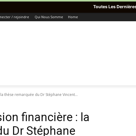
Toutes Les Dernières Informations Du Mon
necter / rejoindre
Qui Nous Somme
Home
 : la thèse remarquée du Dr Stéphane Vincent...
ion financière : la
du Dr Stéphane