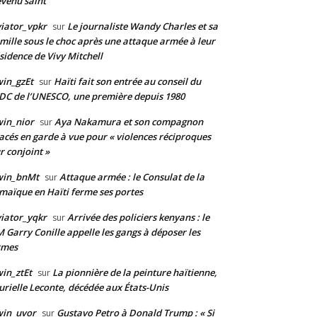
venu saint
iator_vpkr
Le journaliste Wandy Charles et sa
sur
mille sous le choc après une attaque armée à leur
sidence de Vivy Mitchell
in_gzEt
Haïti fait son entrée au conseil du
sur
DC de l’UNESCO, une première depuis 1980
in_nior
Aya Nakamura et son compagnon
sur
acés en garde à vue pour « violences réciproques
r conjoint »
win_bnMt
Attaque armée : le Consulat de la
sur
maïque en Haïti ferme ses portes
iator_yqkr
Arrivée des policiers kenyans : le
sur
 Garry Conille appelle les gangs à déposer les
rmes
in_ztEt
La pionnière de la peinture haïtienne,
sur
rielle Leconte, décédée aux États-Unis
win_uvor
Gustavo Petro à Donald Trump : « Si
sur