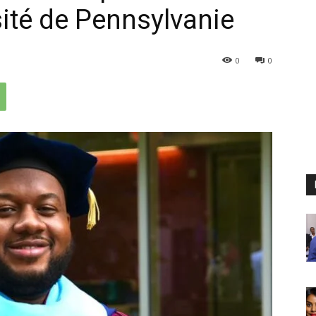
sité de Pennsylvanie
0
0