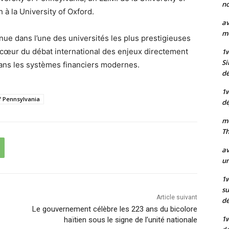
no
 à la University of Oxford.
av
mo
nue dans l’une des universités les plus prestigieuses
cœur du débat international des enjeux directement
1
Si
e dans les systèmes financiers modernes.
dé
1
f Pennsylvania
dé
mo
Th
av
un
1w
su
Article suivant
d
Le gouvernement célèbre les 223 ans du bicolore
1
haïtien sous le signe de l’unité nationale