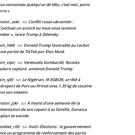
us connaissez quelqu’un de têtu, c’est moi, point
rre »
iator_zakr
Conflit russo-ukrainien :
sur
Concluez un accord ou nous vous laissons
mber », lance Trump à Zelensky
in_lsMt
Donald Trump favorable au rachat
sur
une partie de TikTok par Elon Musk
win_cqor
Venezuela bombardé, Nicolás
sur
aduro capturé, annonce Donald Trump
in_sjEt
Le Nigérian, IK EGBOR, arrêté à
sur
aéroport de Port-au-Prince avec 1.35 kg de cocaïne
ns son intestin
iator_jzkr
À moins d’une semaine de la
sur
ésentation de son copain à sa famille, Danaïca
plan se suicide
stbet_riEt
Haïti–Élections : le gouvernement
sur
nce un programme de renforcement des partis