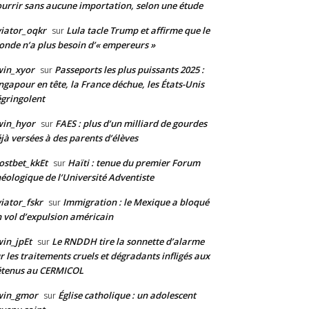
urrir sans aucune importation, selon une étude
iator_oqkr
Lula tacle Trump et affirme que le
sur
nde n’a plus besoin d’« empereurs »
win_xyor
Passeports les plus puissants 2025 :
sur
ngapour en tête, la France déchue, les États-Unis
gringolent
win_hyor
FAES : plus d’un milliard de gourdes
sur
jà versées à des parents d’élèves
stbet_kkEt
Haïti : tenue du premier Forum
sur
éologique de l’Université Adventiste
iator_fskr
Immigration : le Mexique a bloqué
sur
 vol d’expulsion américain
in_jpEt
Le RNDDH tire la sonnette d’alarme
sur
r les traitements cruels et dégradants infligés aux
étenus au CERMICOL
win_gmor
Église catholique : un adolescent
sur