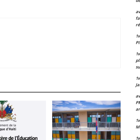
de
av
fa
ré
1w
PI
1w
pl
su
1
Ja
av
PM
a
1w
Mu
1