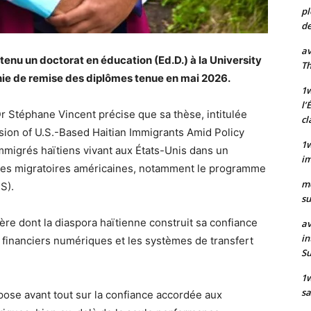
pl
de
av
tenu un doctorat en éducation (Ed.D.) à la University
Th
nie de remise des diplômes tenue en mai 2026.
1w
l’
Dr Stéphane Vincent précise que sa thèse, intitulée
cl
usion of U.S.-Based Haitian Immigrants Amid Policy
1w
 immigrés haïtiens vivant aux États-Unis dans un
im
ques migratoires américaines, notamment le programme
m
S).
su
ière dont la diaspora haïtienne construit sa confiance
av
in
s financiers numériques et les systèmes de transfert
S
1
sa
epose avant tout sur la confiance accordée aux