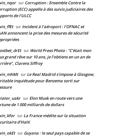
win_nqor
Corruption : Ensemble Contre la
sur
rruption (ECC) appelle à des suivis judiciaires des
pports de l’ULCC
in_ffEt
Incident à l’aéroport : l’OFNAC et
sur
AAN annoncent la prise des mesures de sécurité
propriées
stbet_drEt
World Press Photo : “C’était mon
sur
us grand rêve sur 10 ans, je l’obtiens en un an de
rrière”, Clarens Siffroy
win_mhMt
Le Real Madrid s’impose à Glasgow,
sur
ritable inquiétude pour Benzema sorti sur
essure
iator_uakr
Elon Musk en route vers une
sur
rtune de 1 000 milliards de dollars
in_kfor
La France médite sur la situation
sur
curitaire d’Haïti
in_okEt
Guyana : le seul pays capable de se
sur