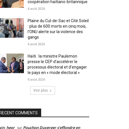
coopération haïtiano-britannique
6 août 2026
Plaine du Cul-de-Sac et Cité Soleil
: plus de 600 morts en cinq mois,
l’ONU alerte sur la violence des
gangs
6 août 2026
Haïti : la ministre Paulemon
presse le CEP d’accélérer le
processus électoral et d’engager
le pays en « mode électoral »
6 août 2026
Voir plus
RECENT COMMENTS
win_heor
Pouchon Duverger s’effondre en
sur