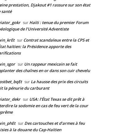
eine prestation, Djakout #1 rassure sur son état
 santé
iator_gokr
Haïti : tenue du premier Forum
sur
éologique de l’Université Adventiste
in_krEt
Contrat scandaleux entre la CPS et
sur
État haïtien: la Présidence apporte des
arifications
in_sgor
Un rappeur mexicain se fait
sur
planter des chaînes en or dans son cuir chevelu
ostbet_bqEt
La hausse des prix des circuits
sur
it la pénurie du carburant
iator_dekr
USA: l’État Texas se dit prêt à
sur
terdire la sodomie en cas de feu vert de la cour
uprême
win_phEt
Des cartouches et d’armes à feu
sur
isies à la douane du Cap-Haïtien