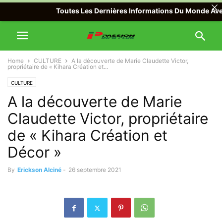
Toutes Les Dernières Informations Du Monde Avec Pass
Home
CULTURE
A la découverte de Marie Claudette Victor,
propriétaire de « Kihara Création et...
CULTURE
A la découverte de Marie
Claudette Victor, propriétaire
de « Kihara Création et
Décor »
By
Erickson Alciné
-
26 septembre 2021