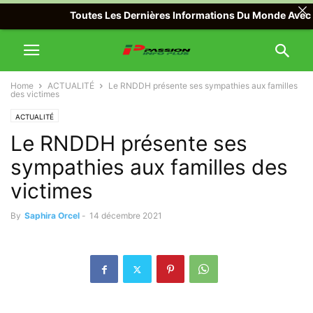
Toutes Les Dernières Informations Du Monde Avec Passi
Home
ACTUALITÉ
Le RNDDH présente ses sympathies aux familles
des victimes
ACTUALITÉ
Le RNDDH présente ses
sympathies aux familles des
victimes
By
Saphira Orcel
-
14 décembre 2021