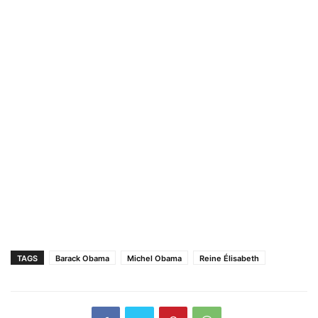
TAGS
Barack Obama
Michel Obama
Reine Élisabeth