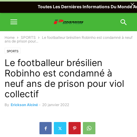
Toutes Les Dernières Informations Du Monde Avec Pa
Home
SPORTS
Le footballeur brésilien Robinho est condamné à neuf
ans de prison pour...
SPORTS
Le footballeur brésilien
Robinho est condamné à
neuf ans de prison pour viol
collectif
By
Erickson Alciné
-
20 janvier 2022