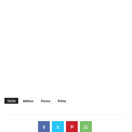
TAGS
Million
Porno
Prête