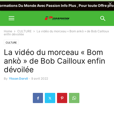
ations Du Monde Avec Passion Info Plus , Pour toute Offre promot
Home
CULTURE
La vidéo du morceau « Bom ankò » de Bob Cailloux
enfin dévoilée
CULTURE
La vidéo du morceau « Bom
ankò » de Bob Cailloux enfin
dévoilée
By
Ykson Dorvil
-
9 avril 2022