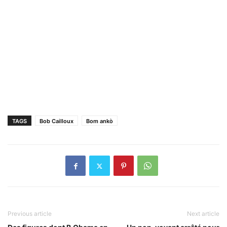
TAGS
Bob Cailloux
Bom ankò
Previous article
Next article