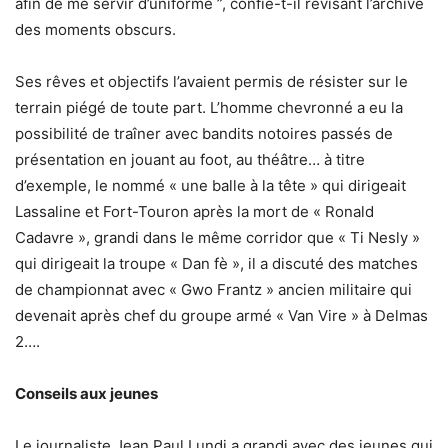
afin de me servir d’uniforme ”, confie-t-il révisant l’archive
des moments obscurs.
Ses rêves et objectifs l’avaient permis de résister sur le
terrain piégé de toute part. L’homme chevronné a eu la
possibilité de traîner avec bandits notoires passés de
présentation en jouant au foot, au théâtre… à titre
d’exemple, le nommé « une balle à la tête » qui dirigeait
Lassaline et Fort-Touron après la mort de « Ronald
Cadavre », grandi dans le même corridor que « Ti Nesly »
qui dirigeait la troupe « Dan fè », il a discuté des matches
de championnat avec « Gwo Frantz » ancien militaire qui
devenait après chef du groupe armé « Van Vire » à Delmas
2….
Conseils aux jeunes
Le journaliste Jean Paul Lundi a grandi avec des jeunes qui