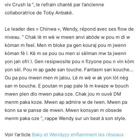
viv Crush la ”, le refrain chanté par l’ancienne
collaboratrice de Toby Anbakè.
Le leader des « Chinwa », Wendy, répond avec ses flow de
niveau. “ Chak lè m wè w mwen anvi abòde w pou m di w
kòman m feel. Men m bloke pa gen kouraj pou m jwenn
kòman fè l. Kè m se pou ou men si sèlman mw ta jwenn
yon jan ofri l. Gen resipwosite pou n fizyone pou n vin kòm
yon sèl. Pou m ap gade san touche. Fantasm san kouche…
Ou pa pou mwen men m jalou. Lè m wè w ak yon lòt nèg
san m bouche. E poutan m pap pale lè m kwaze w bouch
mwen plen dlo mwen paka oze. Chak jou m ouvè DM
menm paka koze. Mwen ap admire w de lwen. Mwen pa
konn sa w panse de mwen. Mwen konsyan m obsede
menm paka oze ”, rappe Wendy sur un beat à son style.
Voir l’article
Baky et Wendyyy enflamment les réseaux