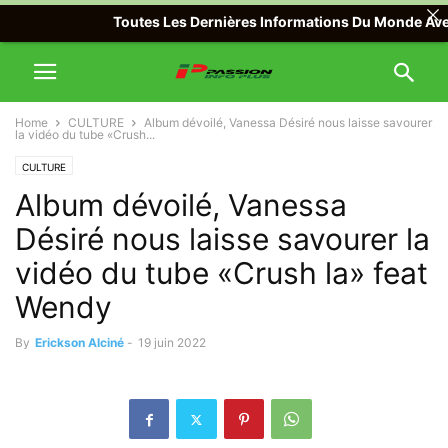
Toutes Les Dernières Informations Du Monde Avec Pass
Home
CULTURE
Album dévoilé, Vanessa Désiré nous laisse savourer
la vidéo du tube «Crush...
CULTURE
Album dévoilé, Vanessa
Désiré nous laisse savourer la
vidéo du tube «Crush la» feat
Wendy
By
Erickson Alciné
-
19 juin 2022