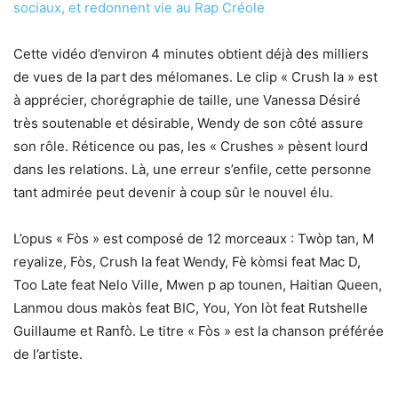
sociaux, et redonnent vie au Rap Créole
Cette vidéo d’environ 4 minutes obtient déjà des milliers
de vues de la part des mélomanes. Le clip « Crush la » est
à apprécier, chorégraphie de taille, une Vanessa Désiré
très soutenable et désirable, Wendy de son côté assure
son rôle. Réticence ou pas, les « Crushes » pèsent lourd
dans les relations. Là, une erreur s’enfile, cette personne
tant admirée peut devenir à coup sûr le nouvel élu.
L’opus « Fòs » est composé de 12 morceaux : Twòp tan, M
reyalize, Fòs, Crush la feat Wendy, Fè kòmsi feat Mac D,
Too Late feat Nelo Ville, Mwen p ap tounen, Haitian Queen,
Lanmou dous makòs feat BIC, You, Yon lòt feat Rutshelle
Guillaume et Ranfò. Le titre « Fòs » est la chanson préférée
de l’artiste.