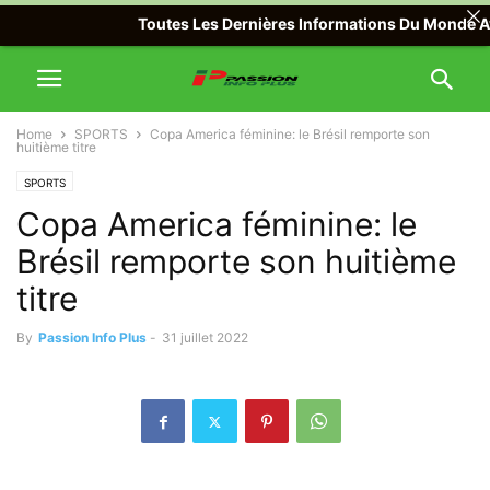
Toutes Les Dernières Informations Du Monde Avec P
Home
SPORTS
Copa America féminine: le Brésil remporte son
huitième titre
SPORTS
Copa America féminine: le
Brésil remporte son huitième
titre
By
Passion Info Plus
-
31 juillet 2022