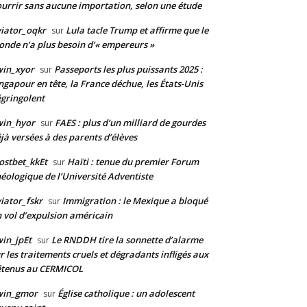
urrir sans aucune importation, selon une étude
iator_oqkr
Lula tacle Trump et affirme que le
sur
nde n’a plus besoin d’« empereurs »
win_xyor
Passeports les plus puissants 2025 :
sur
ngapour en tête, la France déchue, les États-Unis
gringolent
win_hyor
FAES : plus d’un milliard de gourdes
sur
jà versées à des parents d’élèves
stbet_kkEt
Haïti : tenue du premier Forum
sur
éologique de l’Université Adventiste
iator_fskr
Immigration : le Mexique a bloqué
sur
 vol d’expulsion américain
in_jpEt
Le RNDDH tire la sonnette d’alarme
sur
r les traitements cruels et dégradants infligés aux
étenus au CERMICOL
win_gmor
Église catholique : un adolescent
sur