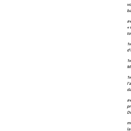
vo
ba
av
« 
to
1w
d’
1
M
1w
l’
da
av
pr
Du
mo
la