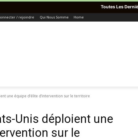
Toutes Les Dernières Informations
onnecter / rejoindre
Qui Nous Somme
Home
ient une équipe d’élite d’intervention sur le territoire
tats-Unis déploient une
tervention sur le