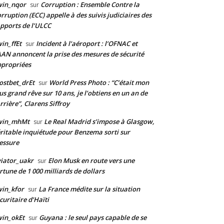
win_nqor
Corruption : Ensemble Contre la
sur
rruption (ECC) appelle à des suivis judiciaires des
pports de l’ULCC
in_ffEt
Incident à l’aéroport : l’OFNAC et
sur
AAN annoncent la prise des mesures de sécurité
propriées
stbet_drEt
World Press Photo : “C’était mon
sur
us grand rêve sur 10 ans, je l’obtiens en un an de
rrière”, Clarens Siffroy
win_mhMt
Le Real Madrid s’impose à Glasgow,
sur
ritable inquiétude pour Benzema sorti sur
essure
iator_uakr
Elon Musk en route vers une
sur
rtune de 1 000 milliards de dollars
in_kfor
La France médite sur la situation
sur
curitaire d’Haïti
in_okEt
Guyana : le seul pays capable de se
sur