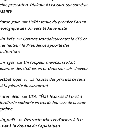
eine prestation, Djakout #1 rassure sur son état
 santé
iator_gokr
Haïti : tenue du premier Forum
sur
éologique de l’Université Adventiste
in_krEt
Contrat scandaleux entre la CPS et
sur
État haïtien: la Présidence apporte des
arifications
in_sgor
Un rappeur mexicain se fait
sur
planter des chaînes en or dans son cuir chevelu
ostbet_bqEt
La hausse des prix des circuits
sur
it la pénurie du carburant
iator_dekr
USA: l’État Texas se dit prêt à
sur
terdire la sodomie en cas de feu vert de la cour
uprême
win_phEt
Des cartouches et d’armes à feu
sur
isies à la douane du Cap-Haïtien