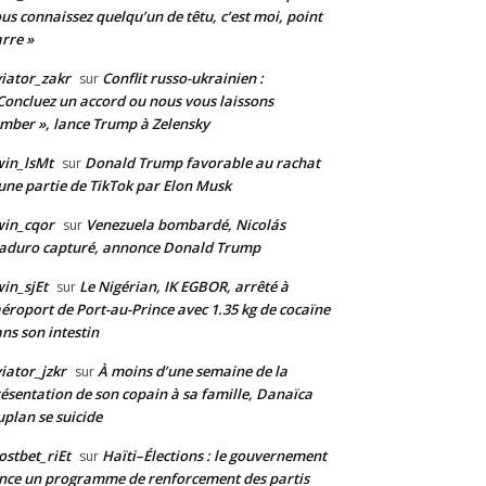
us connaissez quelqu’un de têtu, c’est moi, point
rre »
iator_zakr
Conflit russo-ukrainien :
sur
Concluez un accord ou nous vous laissons
mber », lance Trump à Zelensky
in_lsMt
Donald Trump favorable au rachat
sur
une partie de TikTok par Elon Musk
win_cqor
Venezuela bombardé, Nicolás
sur
aduro capturé, annonce Donald Trump
in_sjEt
Le Nigérian, IK EGBOR, arrêté à
sur
aéroport de Port-au-Prince avec 1.35 kg de cocaïne
ns son intestin
iator_jzkr
À moins d’une semaine de la
sur
ésentation de son copain à sa famille, Danaïca
plan se suicide
stbet_riEt
Haïti–Élections : le gouvernement
sur
nce un programme de renforcement des partis