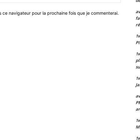
de
:
av
s ce navigateur pour la prochaine fois que je commenterai.
fa
ré
1w
PI
1w
pl
su
1
Ja
av
PM
a
1w
Mu
1