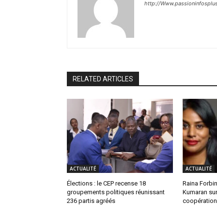
http://Www.passioninfosplu
RELATED ARTICLES
ACTUALITÉ
ACTUALITÉ
Élections : le CEP recense 18
Raina Forbin
groupements politiques réunissant
Kumaran sur 
236 partis agréés
coopération 