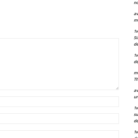
no
av
mo
1
Si
dé
1
dé
mo
Th
av
un
Nom
:*
1w
su
Email
d
:*
1
Site