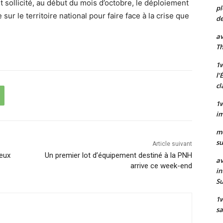
 sollicité, au début du mois d’octobre, le déploiement
pl
sur le territoire national pour faire face à la crise que
de
av
Th
1w
l’
cl
1w
im
m
su
Article suivant
eux
Un premier lot d’équipement destiné à la PNH
av
arrive ce week-end
in
S
1
sa