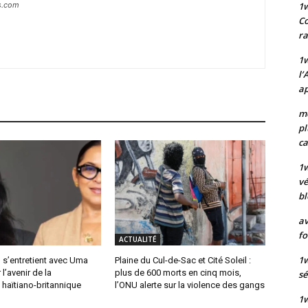
1
s.com
Co
ra
1w
l’
ap
mo
pl
ca
1
vé
bl
av
fo
ACTUALITÉ
1w
 s’entretient avec Uma
Plaine du Cul-de-Sac et Cité Soleil :
l’avenir de la
plus de 600 morts en cinq mois,
sé
haïtiano-britannique
l’ONU alerte sur la violence des gangs
1w