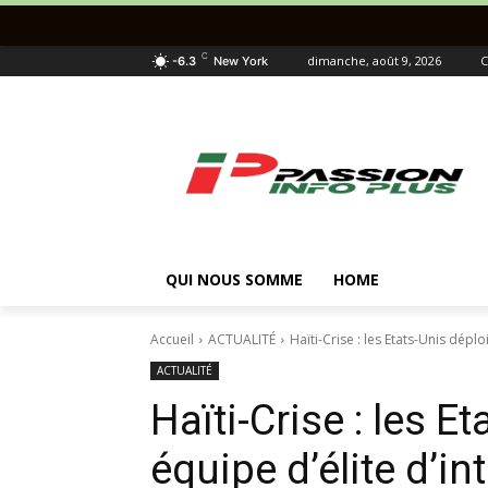
C
dimanche, août 9, 2026
C
-6.3
New York
QUI NOUS SOMME
HOME
Accueil
ACTUALITÉ
Haïti-Crise : les Etats-Unis déplo
ACTUALITÉ
Haïti-Crise : les E
équipe d’élite d’in