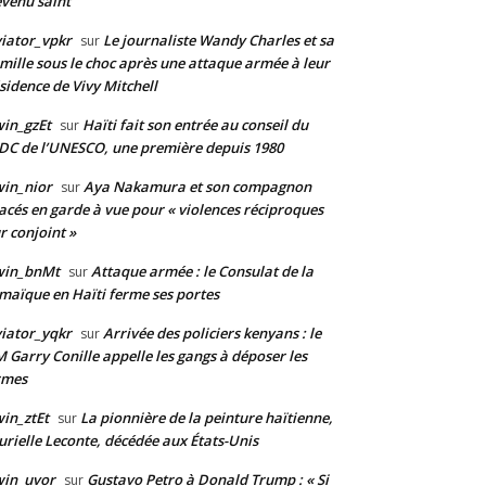
venu saint
iator_vpkr
Le journaliste Wandy Charles et sa
sur
mille sous le choc après une attaque armée à leur
sidence de Vivy Mitchell
in_gzEt
Haïti fait son entrée au conseil du
sur
DC de l’UNESCO, une première depuis 1980
in_nior
Aya Nakamura et son compagnon
sur
acés en garde à vue pour « violences réciproques
r conjoint »
win_bnMt
Attaque armée : le Consulat de la
sur
maïque en Haïti ferme ses portes
iator_yqkr
Arrivée des policiers kenyans : le
sur
 Garry Conille appelle les gangs à déposer les
rmes
in_ztEt
La pionnière de la peinture haïtienne,
sur
rielle Leconte, décédée aux États-Unis
win_uvor
Gustavo Petro à Donald Trump : « Si
sur