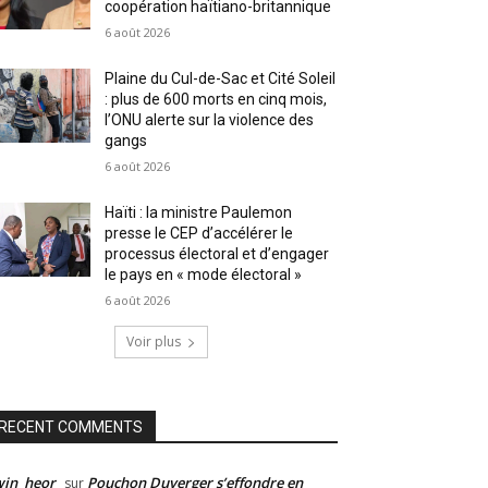
coopération haïtiano-britannique
6 août 2026
Plaine du Cul-de-Sac et Cité Soleil
: plus de 600 morts en cinq mois,
l’ONU alerte sur la violence des
gangs
6 août 2026
Haïti : la ministre Paulemon
presse le CEP d’accélérer le
processus électoral et d’engager
le pays en « mode électoral »
6 août 2026
Voir plus
RECENT COMMENTS
win_heor
Pouchon Duverger s’effondre en
sur