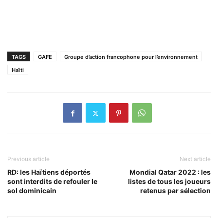
TAGS
GAFE
Groupe d’action francophone pour l’environnement
Haïti
Previous article
Next article
RD: les Haïtiens déportés
Mondial Qatar 2022 : les
sont interdits de refouler le
listes de tous les joueurs
sol dominicain
retenus par sélection