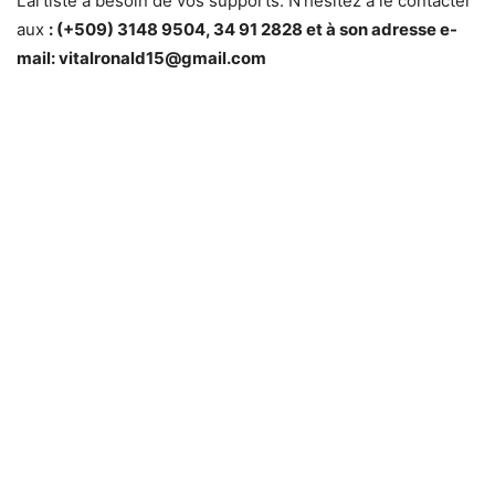
L’artiste a besoin de vos supports. N’hésitez à le contacter
aux
: (+509) 3148 9504, 34 91 2828 et à son adresse e-
mail: vitalronald15@gmail.com