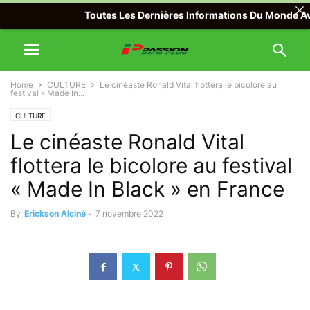
Toutes Les Dernières Informations Du Monde Avec P
Home
CULTURE
Le cinéaste Ronald Vital flottera le bicolore au
festival « Made In...
CULTURE
Le cinéaste Ronald Vital
flottera le bicolore au festival
« Made In Black » en France
By
Erickson Alciné
-
7 novembre 2022