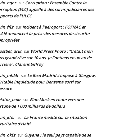
win_nqor
Corruption : Ensemble Contre la
sur
rruption (ECC) appelle à des suivis judiciaires des
pports de l’ULCC
in_ffEt
Incident à l’aéroport : l’OFNAC et
sur
AAN annoncent la prise des mesures de sécurité
propriées
stbet_drEt
World Press Photo : “C’était mon
sur
us grand rêve sur 10 ans, je l’obtiens en un an de
rrière”, Clarens Siffroy
win_mhMt
Le Real Madrid s’impose à Glasgow,
sur
ritable inquiétude pour Benzema sorti sur
essure
iator_uakr
Elon Musk en route vers une
sur
rtune de 1 000 milliards de dollars
in_kfor
La France médite sur la situation
sur
curitaire d’Haïti
in_okEt
Guyana : le seul pays capable de se
sur