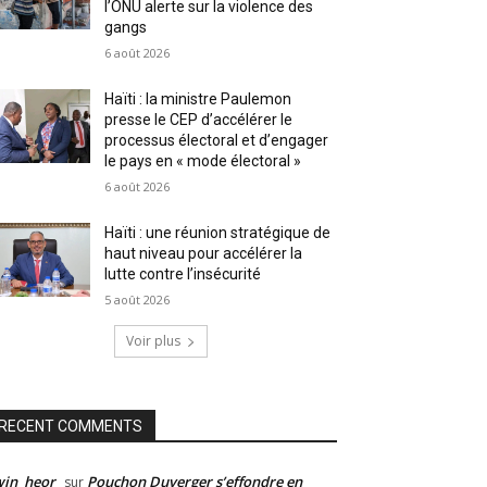
l’ONU alerte sur la violence des
gangs
6 août 2026
Haïti : la ministre Paulemon
presse le CEP d’accélérer le
processus électoral et d’engager
le pays en « mode électoral »
6 août 2026
Haïti : une réunion stratégique de
haut niveau pour accélérer la
lutte contre l’insécurité
5 août 2026
Voir plus
RECENT COMMENTS
win_heor
Pouchon Duverger s’effondre en
sur