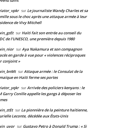
venu saint
iator_vpkr
Le journaliste Wandy Charles et sa
sur
mille sous le choc après une attaque armée à leur
sidence de Vivy Mitchell
in_gzEt
Haïti fait son entrée au conseil du
sur
DC de l’UNESCO, une première depuis 1980
in_nior
Aya Nakamura et son compagnon
sur
acés en garde à vue pour « violences réciproques
r conjoint »
win_bnMt
Attaque armée : le Consulat de la
sur
maïque en Haïti ferme ses portes
iator_yqkr
Arrivée des policiers kenyans : le
sur
 Garry Conille appelle les gangs à déposer les
rmes
in_ztEt
La pionnière de la peinture haïtienne,
sur
rielle Leconte, décédée aux États-Unis
win_uvor
Gustavo Petro à Donald Trump : « Si
sur