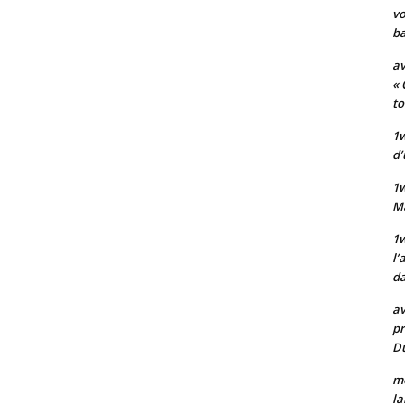
vo
ba
av
« 
to
1w
d’
1
M
1w
l’
da
av
pr
Du
mo
la