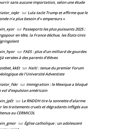
urrir sans aucune importation, selon une étude
iator_oqkr
Lula tacle Trump et affirme que le
sur
nde n’a plus besoin d’« empereurs »
win_xyor
Passeports les plus puissants 2025 :
sur
ngapour en tête, la France déchue, les États-Unis
gringolent
win_hyor
FAES : plus d’un milliard de gourdes
sur
jà versées à des parents d’élèves
stbet_kkEt
Haïti : tenue du premier Forum
sur
éologique de l’Université Adventiste
iator_fskr
Immigration : le Mexique a bloqué
sur
 vol d’expulsion américain
in_jpEt
Le RNDDH tire la sonnette d’alarme
sur
r les traitements cruels et dégradants infligés aux
étenus au CERMICOL
win_gmor
Église catholique : un adolescent
sur