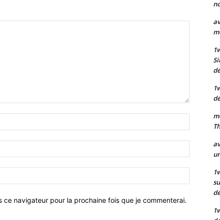
no
av
mo
1
Si
dé
1
dé
mo
Nom
Th
:*
av
Email
un
:*
1w
Site
su
:
d
s ce navigateur pour la prochaine fois que je commenterai.
1