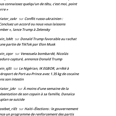
us connaissez quelqu’un de têtu, c’est moi, point
rre »
iator_zakr
Conflit russo-ukrainien :
sur
Concluez un accord ou nous vous laissons
mber », lance Trump à Zelensky
in_lsMt
Donald Trump favorable au rachat
sur
une partie de TikTok par Elon Musk
win_cqor
Venezuela bombardé, Nicolás
sur
aduro capturé, annonce Donald Trump
in_sjEt
Le Nigérian, IK EGBOR, arrêté à
sur
aéroport de Port-au-Prince avec 1.35 kg de cocaïne
ns son intestin
iator_jzkr
À moins d’une semaine de la
sur
ésentation de son copain à sa famille, Danaïca
plan se suicide
stbet_riEt
Haïti–Élections : le gouvernement
sur
nce un programme de renforcement des partis