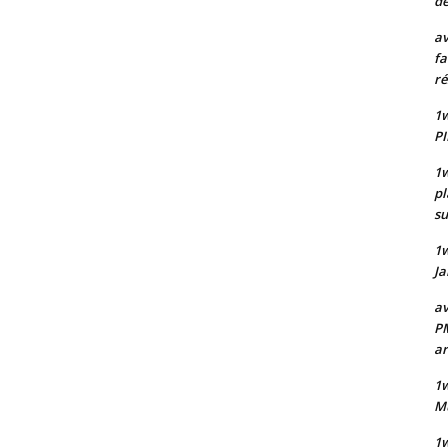
de
av
fa
ré
1w
PI
1w
pl
su
1
Ja
av
PM
a
1w
Mu
1