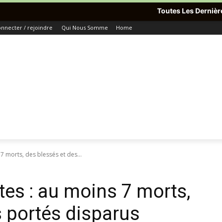
Toutes Les Dernières Informations 
nnecter / rejoindre
Qui Nous Somme
Home
7 morts, des blessés et des...
tes : au moins 7 morts,
s portés disparus