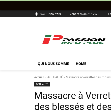
C
vendredi, août 7, 2026
Co
-6.3
New York
QUI NOUS SOMME
HOME
Accueil
ACTUALITÉ
Massacre à Verrettes : au moins 
ACTUALITÉ
Massacre à Verret
des blessés et de