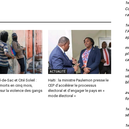
1
Co
ra
1w
l’
ap
mo
pl
ca
1
ACTUALITÉ
vé
-de-Sac et Cité Soleil :
Haïti : la ministre Paulemon presse le
bl
morts en cinq mois,
CEP d’accélérer le processus
 sur la violence des gangs
électoral et d’engager le pays en «
av
mode électoral »
fo
1w
sé
1w