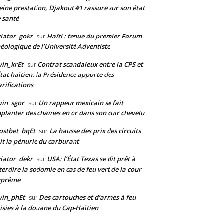
eine prestation, Djakout #1 rassure sur son état
 santé
iator_gokr
Haïti : tenue du premier Forum
sur
éologique de l’Université Adventiste
in_krEt
Contrat scandaleux entre la CPS et
sur
État haïtien: la Présidence apporte des
arifications
in_sgor
Un rappeur mexicain se fait
sur
planter des chaînes en or dans son cuir chevelu
ostbet_bqEt
La hausse des prix des circuits
sur
it la pénurie du carburant
iator_dekr
USA: l’État Texas se dit prêt à
sur
terdire la sodomie en cas de feu vert de la cour
uprême
win_phEt
Des cartouches et d’armes à feu
sur
isies à la douane du Cap-Haïtien