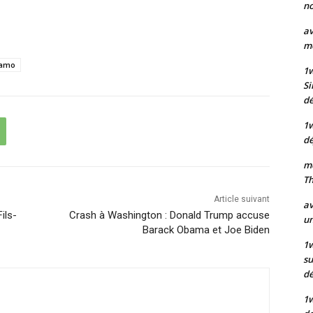
no
av
mo
namo
1
Si
dé
1
dé
mo
Th
Article suivant
av
ils-
Crash à Washington : Donald Trump accuse
un
Barack Obama et Joe Biden
1w
su
d
1