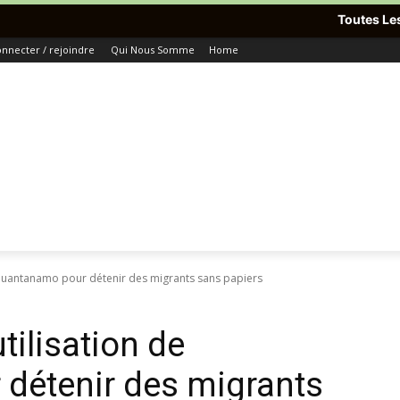
Toutes Les Dernières Informatio
nnecter / rejoindre
Qui Nous Somme
Home
 Guantanamo pour détenir des migrants sans papiers
tilisation de
détenir des migrants