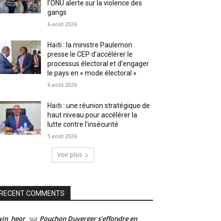
l’ONU alerte sur la violence des
gangs
6 août 2026
Haïti : la ministre Paulemon
presse le CEP d’accélérer le
processus électoral et d’engager
le pays en « mode électoral »
6 août 2026
Haïti : une réunion stratégique de
haut niveau pour accélérer la
lutte contre l’insécurité
5 août 2026
Voir plus
RECENT COMMENTS
win_heor
Pouchon Duverger s’effondre en
sur