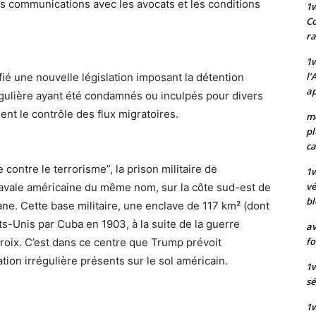
es communications avec les avocats et les conditions
1
Co
ra
1w
l’
fié une nouvelle législation imposant la détention
ap
égulière ayant été condamnés ou inculpés pour divers
ent le contrôle des flux migratoires.
mo
pl
ca
contre le terrorisme”, la prison militaire de
1
vé
navale américaine du même nom, sur la côte sud-est de
bl
ne. Cette base militaire, une enclave de 117 km² (dont
ts-Unis par Cuba en 1903, à la suite de la guerre
av
fo
roix. C’est dans ce centre que Trump prévoit
tion irrégulière présents sur le sol américain.
1w
sé
1w