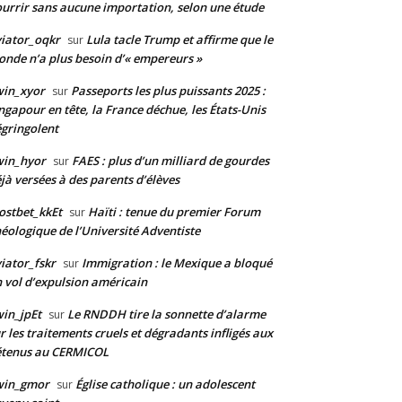
urrir sans aucune importation, selon une étude
iator_oqkr
Lula tacle Trump et affirme que le
sur
nde n’a plus besoin d’« empereurs »
win_xyor
Passeports les plus puissants 2025 :
sur
ngapour en tête, la France déchue, les États-Unis
gringolent
win_hyor
FAES : plus d’un milliard de gourdes
sur
jà versées à des parents d’élèves
stbet_kkEt
Haïti : tenue du premier Forum
sur
éologique de l’Université Adventiste
iator_fskr
Immigration : le Mexique a bloqué
sur
 vol d’expulsion américain
in_jpEt
Le RNDDH tire la sonnette d’alarme
sur
r les traitements cruels et dégradants infligés aux
étenus au CERMICOL
win_gmor
Église catholique : un adolescent
sur