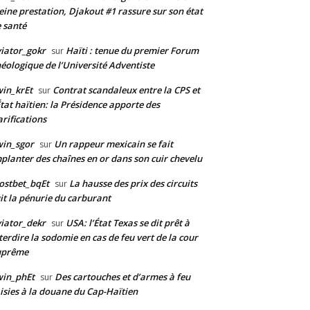
eine prestation, Djakout #1 rassure sur son état
 santé
iator_gokr
Haïti : tenue du premier Forum
sur
éologique de l’Université Adventiste
in_krEt
Contrat scandaleux entre la CPS et
sur
État haïtien: la Présidence apporte des
arifications
in_sgor
Un rappeur mexicain se fait
sur
planter des chaînes en or dans son cuir chevelu
ostbet_bqEt
La hausse des prix des circuits
sur
it la pénurie du carburant
iator_dekr
USA: l’État Texas se dit prêt à
sur
terdire la sodomie en cas de feu vert de la cour
uprême
win_phEt
Des cartouches et d’armes à feu
sur
isies à la douane du Cap-Haïtien