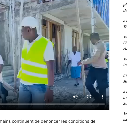
pl
de
av
Th
1w
l’
cl
1w
im
m
su
av
in
S
1
sa
mains continuent de dénoncer les conditions de