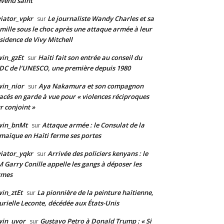
venu saint
iator_vpkr
Le journaliste Wandy Charles et sa
sur
mille sous le choc après une attaque armée à leur
sidence de Vivy Mitchell
in_gzEt
Haïti fait son entrée au conseil du
sur
DC de l’UNESCO, une première depuis 1980
in_nior
Aya Nakamura et son compagnon
sur
acés en garde à vue pour « violences réciproques
r conjoint »
win_bnMt
Attaque armée : le Consulat de la
sur
maïque en Haïti ferme ses portes
iator_yqkr
Arrivée des policiers kenyans : le
sur
 Garry Conille appelle les gangs à déposer les
rmes
in_ztEt
La pionnière de la peinture haïtienne,
sur
rielle Leconte, décédée aux États-Unis
win_uvor
Gustavo Petro à Donald Trump : « Si
sur