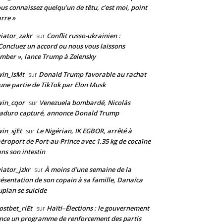
us connaissez quelqu’un de têtu, c’est moi, point
rre »
iator_zakr
Conflit russo-ukrainien :
sur
Concluez un accord ou nous vous laissons
mber », lance Trump à Zelensky
in_lsMt
Donald Trump favorable au rachat
sur
une partie de TikTok par Elon Musk
win_cqor
Venezuela bombardé, Nicolás
sur
aduro capturé, annonce Donald Trump
in_sjEt
Le Nigérian, IK EGBOR, arrêté à
sur
aéroport de Port-au-Prince avec 1.35 kg de cocaïne
ns son intestin
iator_jzkr
À moins d’une semaine de la
sur
ésentation de son copain à sa famille, Danaïca
plan se suicide
stbet_riEt
Haïti–Élections : le gouvernement
sur
nce un programme de renforcement des partis