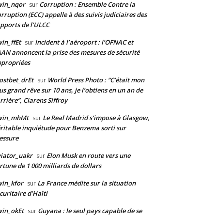
win_nqor
Corruption : Ensemble Contre la
sur
rruption (ECC) appelle à des suivis judiciaires des
pports de l’ULCC
in_ffEt
Incident à l’aéroport : l’OFNAC et
sur
AAN annoncent la prise des mesures de sécurité
propriées
stbet_drEt
World Press Photo : “C’était mon
sur
us grand rêve sur 10 ans, je l’obtiens en un an de
rrière”, Clarens Siffroy
win_mhMt
Le Real Madrid s’impose à Glasgow,
sur
ritable inquiétude pour Benzema sorti sur
essure
iator_uakr
Elon Musk en route vers une
sur
rtune de 1 000 milliards de dollars
in_kfor
La France médite sur la situation
sur
curitaire d’Haïti
in_okEt
Guyana : le seul pays capable de se
sur