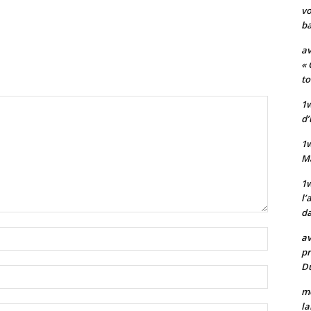
vo
ba
av
« 
to
1w
d’
1
M
1w
l’
da
Nom
av
:*
pr
Du
Email
:*
mo
la
Site