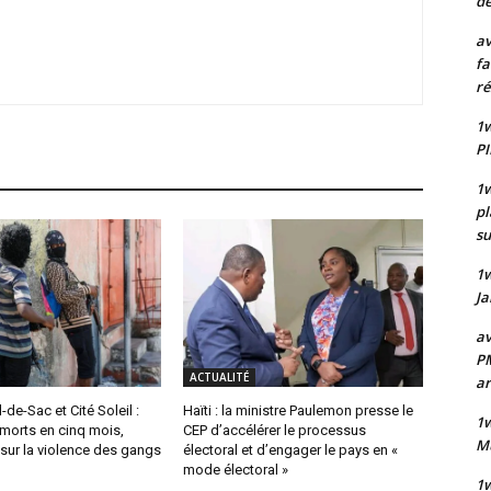
de
av
fa
ré
1w
PI
1w
pl
su
1
Ja
av
PM
ACTUALITÉ
a
-de-Sac et Cité Soleil :
Haïti : la ministre Paulemon presse le
1w
morts en cinq mois,
CEP d’accélérer le processus
Mu
 sur la violence des gangs
électoral et d’engager le pays en «
mode électoral »
1