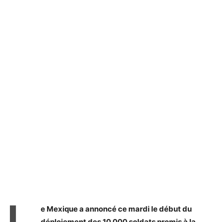
L
e Mexique a annoncé ce mardi le début du
déploiement des 10 000 soldats promis à la