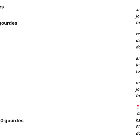
es
a
jo
fo
 gourdes
re
de
do
a
jo
fo
m
jo
fo
-0
h
000 gourdes
Pl
do