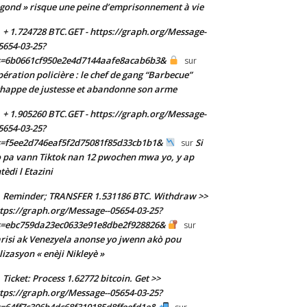
gond » risque une peine d’emprisonnement à vie
+ 1.724728 BTC.GET - https://graph.org/Message-
5654-03-25?
s=6b0661cf950e2e4d7144aafe8acab6b3&
sur
ération policière : le chef de gang “Barbecue”
happe de justesse et abandonne son arme
+ 1.905260 BTC.GET - https://graph.org/Message-
5654-03-25?
s=f5ee2d746eaf5f2d75081f85d33cb1b1&
Si
sur
 pa vann Tiktok nan 12 pwochen mwa yo, y ap
tèdi l Etazini
Reminder; TRANSFER 1.531186 BTC. Withdraw >>
tps://graph.org/Message--05654-03-25?
s=ebc759da23ec0633e91e8dbe2f928826&
sur
risi ak Venezyela anonse yo jwenn akò pou
ilizasyon « enèji Nikleyè »
Ticket: Process 1.62772 bitcoin. Get >>
tps://graph.org/Message--05654-03-25?
=64ff7c306b4dc68f319185d8ffeefd1e&