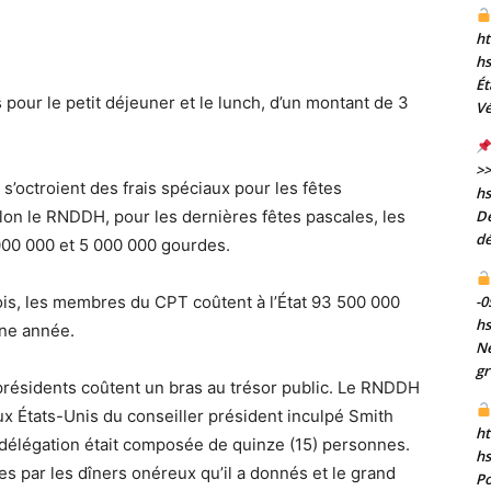
ht
h
Ét
 pour le petit déjeuner et le lunch, d’un montant de 3
Vé
>>
s’octroient des frais spéciaux pour les fêtes
h
De
elon le RNDDH, pour les dernières fêtes pascales, les
dé
00 000 et 5 000 000 gourdes.
-0
ois, les membres du CPT coûtent à l’État 93 500 000
h
une année.
Né
gr
-présidents coûtent un bras au trésor public. Le RNDDH
x États-Unis du conseiller président inculpé Smith
ht
 délégation était composée de quinze (15) personnes.
h
es par les dîners onéreux qu’il a donnés et le grand
Po