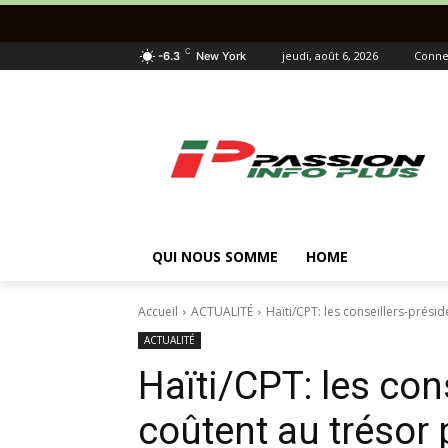
C
jeudi, août 6, 2026
Connec
-6.3
New York
QUI NOUS SOMME
HOME
Accueil
ACTUALITÉ
Haïti/CPT: les conseillers-présid
ACTUALITÉ
Haïti/CPT: les con
coûtent au trésor 