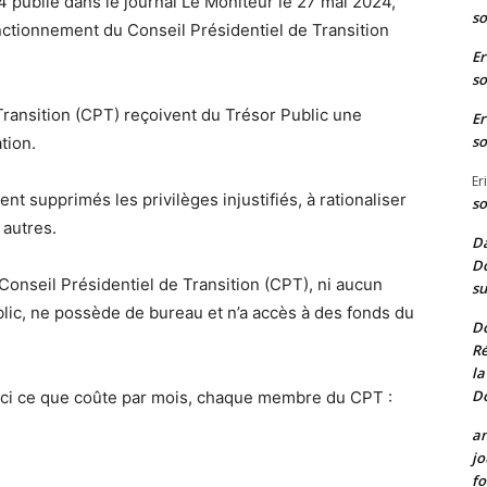
 publié dans le journal Le Moniteur le 27 mai 2024,
so
nctionnement du Conseil Présidentiel de Transition
Er
so
ransition (CPT) reçoivent du Trésor Public une
Er
so
tion.
Er
ient supprimés les privilèges injustifiés, à rationaliser
so
 autres.
Da
Do
Conseil Présidentiel de Transition (CPT), ni aucun
su
lic, ne possède de bureau et n’a accès à des fonds du
D
Ré
la
D
oici ce que coûte par mois, chaque membre du CPT :
a
jo
fo