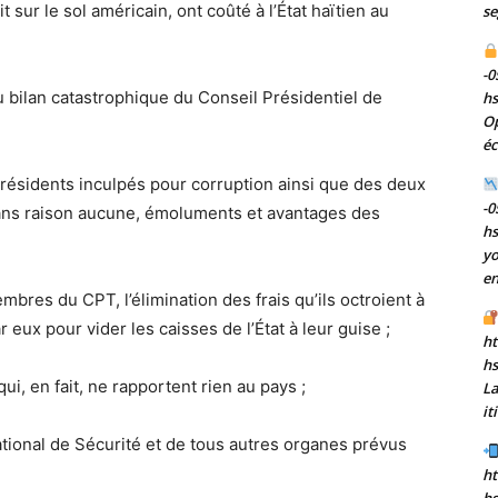
it sur le sol américain, ont coûté à l’État haïtien au
se
-0
du bilan catastrophique du Conseil Présidentiel de
h
Op
éc
s présidents inculpés pour corruption ainsi que des deux
-0
sans raison aucune, émoluments et avantages des
h
yo
en
mbres du CPT, l’élimination des frais qu’ils octroient à
r eux pour vider les caisses de l’État à leur guise ;
ht
h
i, en fait, ne rapportent rien au pays ;
La
it
tional de Sécurité et de tous autres organes prévus
ht
hs