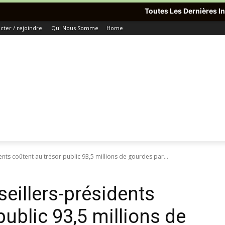
Toutes Les Dernières Informations Du Monde
ter / rejoindre
Qui Nous Somme
Home
ents coûtent au trésor public 93,5 millions de gourdes par...
seillers-présidents
public 93,5 millions de