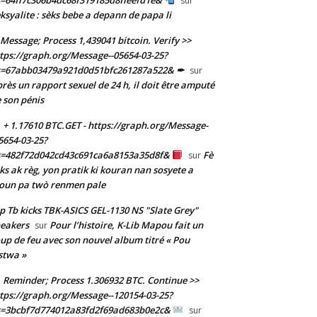
sur
ksyalite : sèks bebe a depann de papa li
Message; Process 1,439041 bitcoin. Verify >>
tps://graph.org/Message--05654-03-25?
s=67abb03479a921d0d51bfc261287a522& ✒
sur
rès un rapport sexuel de 24 h, il doit être amputé
 son pénis
+ 1.17610 BTC.GET - https://graph.org/Message-
5654-03-25?
s=482f72d042cd43c691ca6a8153a35d8f&
Fè
sur
ks ak règ, yon pratik ki kouran nan sosyete a
oun pa twò renmen pale
p Tb kicks TBK-ASICS GEL-1130 NS "Slate Grey"
eakers
Pour l’histoire, K-Lib Mapou fait un
sur
up de feu avec son nouvel album titré « Pou
stwa »
Reminder; Process 1.306932 BTC. Continue >>
tps://graph.org/Message--120154-03-25?
s=3bcbf7d774012a83fd2f69ad683b0e2c&
sur