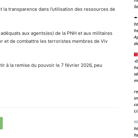
Se
t la transparence dans l’utilisation des ressources de
✒ 
ht
h
adéquats aux agents(es) de la PNH et aux militaires
Ap
er et de combattre les terroristes membres de Viv
de
-0
ir à la remise du pouvoir le 7 février 2026, peu
h
sè
m
re
sn
co
Li
ht
h