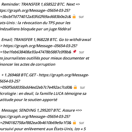
Reminder: TRANSFER 1,658522 BTC. Next =>
tps://graph.org/Message--05654-03-25?
s=3bcbf7d774012a83fd2f69ad683b0e2c&
sur
ats-Unis : la révocation du TPS pour les
nézuéliens bloquée par un juge fédéral
Email; TRANSFER 1,968228 BTC. Go to withdrawal
> https://graph.org/Message--05654-03-25?
s=1be1feb638408a93a47478b5887c0f8b&
sur
s journalistes outillés pour mieux documenter et
noncer les actes de corruption
+ 1.269468 BTC.GET - https://graph.org/Message-
5654-03-25?
s=050f5dd035bdd4ed2eb7c7e492ac7cd0&
sur
crologie : en deuil, la famille LUCA témoigne sa
atitude pour le soutien apporté
Message; SENDING 1,295207 BTC. Assure =>>
tps://graph.org/Message--05654-03-25?
s=2940182758af882ea0b4610b69e9a1f3&
sur
ursuivi pour enlèvement aux États-Unis, Izo « 5