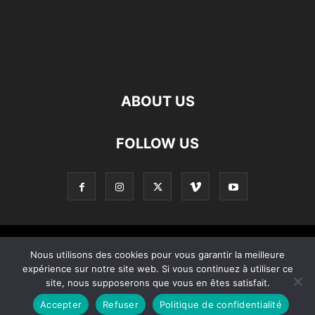
ABOUT US
FOLLOW US
Contact
Apropos De Nous
Politique de confidentialité
Nous utilisons des cookies pour vous garantir la meilleure
expérience sur notre site web. Si vous continuez à utiliser ce
Home
site, nous supposerons que vous en êtes satisfait.
Accepter
Refuser
Politique de confidentialité
© Copyright © 2021 – Created by 0KOD KOMINOTE