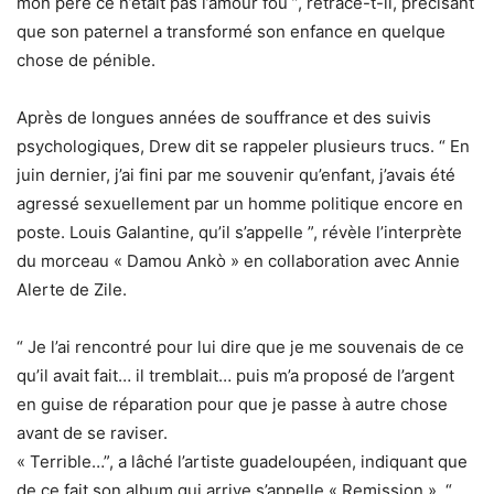
mon père ce n’était pas l’amour fou ”, retrace-t-il, précisant
que son paternel a transformé son enfance en quelque
chose de pénible.
Après de longues années de souffrance et des suivis
psychologiques, Drew dit se rappeler plusieurs trucs. “ En
juin dernier, j’ai fini par me souvenir qu’enfant, j’avais été
agressé sexuellement par un homme politique encore en
poste. Louis Galantine, qu’il s’appelle ”, révèle l’interprète
du morceau « Damou Ankò » en collaboration avec Annie
Alerte de Zile.
“ Je l’ai rencontré pour lui dire que je me souvenais de ce
qu’il avait fait… il tremblait… puis m’a proposé de l’argent
en guise de réparation pour que je passe à autre chose
avant de se raviser.
« Terrible…”, a lâché l’artiste guadeloupéen, indiquant que
de ce fait son album qui arrive s’appelle « Remission ». “