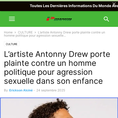
Toutes Les Dernières Informations Du Monde Avec Pass
Home
CULTURE
L’artiste Antonny Drew porte plainte contre un
homme politique pour agression sexuelle...
CULTURE
L’artiste Antonny Drew porte
plainte contre un homme
politique pour agression
sexuelle dans son enfance
By
Erickson Alciné
-
24 septembre 2025