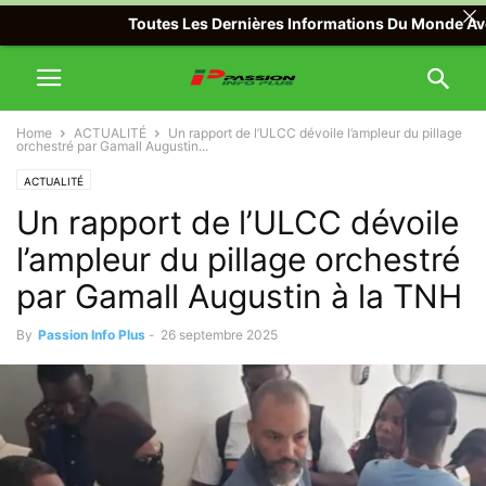
Toutes Les Dernières Informations Du Monde Avec Pass
Home
ACTUALITÉ
Un rapport de l’ULCC dévoile l’ampleur du pillage
orchestré par Gamall Augustin...
ACTUALITÉ
Un rapport de l’ULCC dévoile
l’ampleur du pillage orchestré
par Gamall Augustin à la TNH
By
Passion Info Plus
-
26 septembre 2025