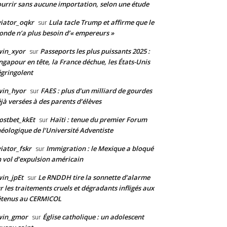
urrir sans aucune importation, selon une étude
iator_oqkr
Lula tacle Trump et affirme que le
sur
nde n’a plus besoin d’« empereurs »
win_xyor
Passeports les plus puissants 2025 :
sur
ngapour en tête, la France déchue, les États-Unis
gringolent
win_hyor
FAES : plus d’un milliard de gourdes
sur
jà versées à des parents d’élèves
stbet_kkEt
Haïti : tenue du premier Forum
sur
éologique de l’Université Adventiste
iator_fskr
Immigration : le Mexique a bloqué
sur
 vol d’expulsion américain
in_jpEt
Le RNDDH tire la sonnette d’alarme
sur
r les traitements cruels et dégradants infligés aux
étenus au CERMICOL
win_gmor
Église catholique : un adolescent
sur