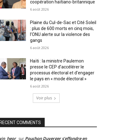
coopération haïtiano-britannique
6 août 2026
Plaine du Cul-de-Sac et Cité Soleil
: plus de 600 morts en cinq mois,
l’ONU alerte sur la violence des
gangs
6 août 2026
Haïti : la ministre Paulemon
presse le CEP d’accélérer le
processus électoral et d’engager
le pays en « mode électoral »
6 août 2026
Voir plus
RECENT COMMENTS
win_heor
Pouchon Duverger s’effondre en
sur