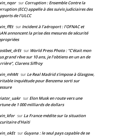
win_nqor
Corruption : Ensemble Contre la
sur
rruption (ECC) appelle à des suivis judiciaires des
pports de l’ULCC
in_ffEt
Incident à l’aéroport : l’OFNAC et
sur
AAN annoncent la prise des mesures de sécurité
propriées
stbet_drEt
World Press Photo : “C’était mon
sur
us grand rêve sur 10 ans, je l’obtiens en un an de
rrière”, Clarens Siffroy
win_mhMt
Le Real Madrid s’impose à Glasgow,
sur
ritable inquiétude pour Benzema sorti sur
essure
iator_uakr
Elon Musk en route vers une
sur
rtune de 1 000 milliards de dollars
in_kfor
La France médite sur la situation
sur
curitaire d’Haïti
in_okEt
Guyana : le seul pays capable de se
sur