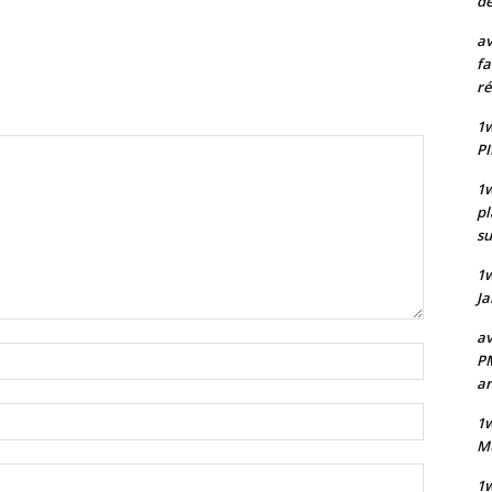
de
av
fa
ré
1w
PI
1w
pl
su
1
Ja
av
Nom
PM
:*
a
Email
1w
:*
Mu
Site
1