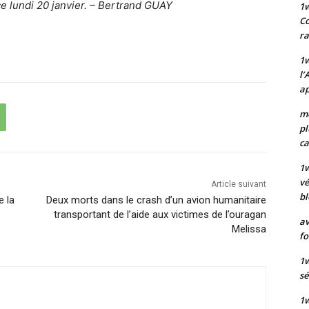
ce lundi 20 janvier. – Bertrand GUAY
1
Co
ra
1w
l’
ap
mo
pl
ca
1
vé
Article suivant
bl
e la
Deux morts dans le crash d’un avion humanitaire
transportant de l’aide aux victimes de l’ouragan
av
Melissa
fo
1w
sé
1w