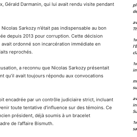
, Gérald Darmanin, qui lui avait rendu visite pendant
pl
de
av
e Nicolas Sarkozy n’était pas indispensable au bon
Th
ée depuis 2013 pour corruption. Cette décision
1w
ui avait ordonné son incarcération immédiate en
l’
faits reprochés.
cl
1w
cusation, a reconnu que Nicolas Sarkozy présentait
im
nt qu’il avait toujours répondu aux convocations
m
su
av
t encadrée par un contrôle judiciaire strict, incluant
in
venir toute tentative d’influence sur des témoins. Ce
S
ancien président, déjà soumis à un bracelet
1
dre de l’affaire Bismuth.
sa