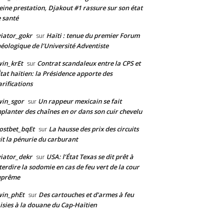
eine prestation, Djakout #1 rassure sur son état
 santé
iator_gokr
Haïti : tenue du premier Forum
sur
éologique de l’Université Adventiste
in_krEt
Contrat scandaleux entre la CPS et
sur
État haïtien: la Présidence apporte des
arifications
in_sgor
Un rappeur mexicain se fait
sur
planter des chaînes en or dans son cuir chevelu
ostbet_bqEt
La hausse des prix des circuits
sur
it la pénurie du carburant
iator_dekr
USA: l’État Texas se dit prêt à
sur
terdire la sodomie en cas de feu vert de la cour
uprême
win_phEt
Des cartouches et d’armes à feu
sur
isies à la douane du Cap-Haïtien