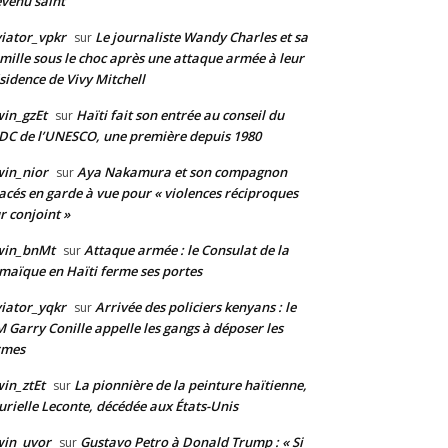
venu saint
iator_vpkr
Le journaliste Wandy Charles et sa
sur
mille sous le choc après une attaque armée à leur
sidence de Vivy Mitchell
in_gzEt
Haïti fait son entrée au conseil du
sur
DC de l’UNESCO, une première depuis 1980
in_nior
Aya Nakamura et son compagnon
sur
acés en garde à vue pour « violences réciproques
r conjoint »
win_bnMt
Attaque armée : le Consulat de la
sur
maïque en Haïti ferme ses portes
iator_yqkr
Arrivée des policiers kenyans : le
sur
 Garry Conille appelle les gangs à déposer les
rmes
in_ztEt
La pionnière de la peinture haïtienne,
sur
rielle Leconte, décédée aux États-Unis
win_uvor
Gustavo Petro à Donald Trump : « Si
sur