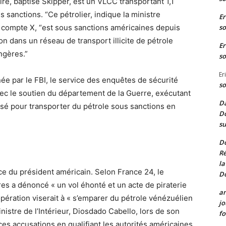
vire, baptisé Skipper, est un VLCC transportant 1,1
s sanctions. “Ce pétrolier, indique la ministre
Er
so
 compte X, “est sous sanctions américaines depuis
n dans un réseau de transport illicite de pétrole
Er
ngères.”
so
Er
née par le FBI, le service des enquêtes de sécurité
so
vec le soutien du département de la Guerre, exécutant
Da
lisé pour transporter du pétrole sous sanctions en
Do
su
D
Ré
la
nce du président américain. Selon France 24, le
D
es a dénoncé « un vol éhonté et un acte de piraterie
a
opération viserait à « s’emparer du pétrole vénézuélien
jo
nistre de l’Intérieur, Diosdado Cabello, lors de son
fo
s accusations en qualifiant les autorités américaines