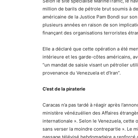
Selon le site spécialisé MarineTraffic, le na
million de barils de pétrole brut soumis à de
américaine de la Justice Pam Bondi sur son
plusieurs années en raison de son implicatio
finançant des organisations terroristes étra
Elle a déclaré que cette opération a été me
intérieure et les garde-côtes américains, a
“un mandat de saisie visant un pétrolier uti
provenance du Venezuela et d’Iran”.
C’est de la piraterie
Caracas n’a pas tardé à réagir après l’anno
ministère vénézuélien des Affaires étrangèr
internationale ». Selon le Venezuela, cette 
sans verser la moindre contrepartie ». Le mi
passage télévisé hebdomadaire a renforcé ce