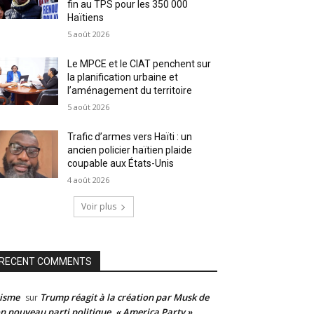
fin au TPS pour les 350 000
Haïtiens
5 août 2026
Le MPCE et le CIAT penchent sur
la planification urbaine et
l’aménagement du territoire
5 août 2026
Trafic d’armes vers Haïti : un
ancien policier haïtien plaide
coupable aux États-Unis
4 août 2026
Voir plus
RECENT COMMENTS
isme
Trump réagit à la création par Musk de
sur
n nouveau parti politique, « America Party »