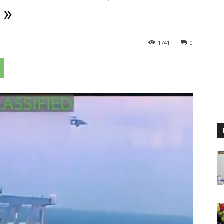
 »
1741
0