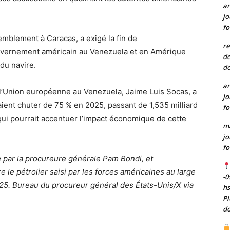
a
jo
fo
emblement à Caracas, a exigé la fin de
re
 gouvernement américain au Venezuela et en Amérique
de
 du navire.
do
a
l’Union européenne au Venezuela, Jaime Luis Socas, a
jo
aient chuter de 75 % en 2025, passant de 1,535 milliard
fo
qui pourrait accentuer l’impact économique de cette
m
jo
fo
e par la procureure générale Pam Bondi, et
 le pétrolier saisi par les forces américaines au large
-0
25. Bureau du procureur général des États-Unis/X via
h
Pl
do