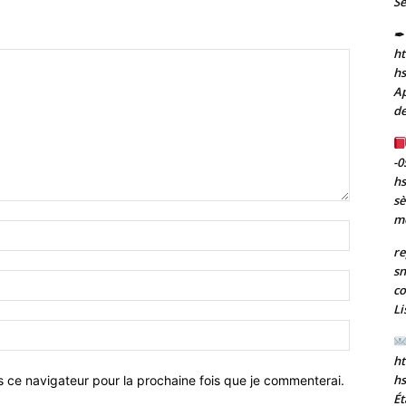
Se
✒ 
ht
h
Ap
de
-0
h
sè
m
Nom
:*
re
sn
Email
co
:*
Li
Site
:
ht
h
s ce navigateur pour la prochaine fois que je commenterai.
Ét