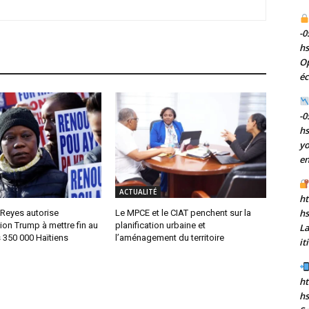
-0
h
Op
éc
-0
h
yo
en
ACTUALITÉ
ht
h
 Reyes autorise
Le MPCE et le CIAT penchent sur la
tion Trump à mettre fin au
planification urbaine et
La
 350 000 Haïtiens
l’aménagement du territoire
it
ht
hs