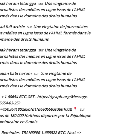
nak haram tetangga
Une vingtaine de
sur
urnalistes des médias en Ligne issus de l’AHML
rmés dans le domaine des droits humains
ad full article
Une vingtaine de journalistes
sur
s médias en Ligne issus de l’AHML formés dans le
maine des droits humains
nak haram tetangga
Une vingtaine de
sur
urnalistes des médias en Ligne issus de l’AHML
rmés dans le domaine des droits humains
akan babi haram
Une vingtaine de
sur
urnalistes des médias en Ligne issus de l’AHML
rmés dans le domaine des droits humains
+ 1.60654 BTC.GET - https://graph.org/Message-
5654-03-25?
s=4bb3641802e5bfd1fd6e05583fd80100&
sur
us de 180 000 Haïtiens déportés par la République
minicaine en 6 mois
Reminder: TRANSFER 1,658522 BTC. Next =>