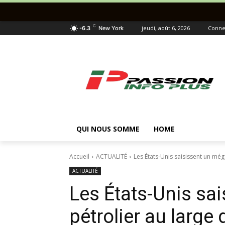
C
jeudi, août 6, 2026
Connec
-6.3
New York
QUI NOUS SOMME
HOME
Accueil
ACTUALITÉ
Les États-Unis saisissent un még
ACTUALITÉ
Les États-Unis sa
pétrolier au large