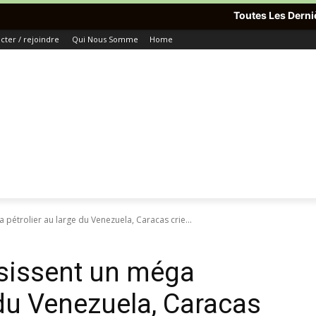
Toutes Les Dernières Informations 
ter / rejoindre
Qui Nous Somme
Home
a pétrolier au large du Venezuela, Caracas crie...
isissent un méga
 du Venezuela, Caracas