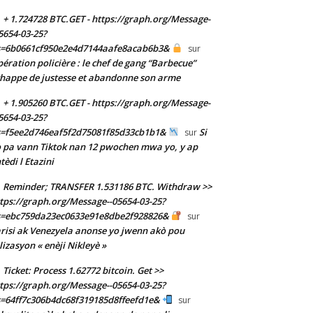
+ 1.724728 BTC.GET - https://graph.org/Message-
5654-03-25?
s=6b0661cf950e2e4d7144aafe8acab6b3&
sur
ération policière : le chef de gang “Barbecue”
happe de justesse et abandonne son arme
+ 1.905260 BTC.GET - https://graph.org/Message-
5654-03-25?
s=f5ee2d746eaf5f2d75081f85d33cb1b1&
Si
sur
 pa vann Tiktok nan 12 pwochen mwa yo, y ap
tèdi l Etazini
Reminder; TRANSFER 1.531186 BTC. Withdraw >>
tps://graph.org/Message--05654-03-25?
s=ebc759da23ec0633e91e8dbe2f928826&
sur
risi ak Venezyela anonse yo jwenn akò pou
ilizasyon « enèji Nikleyè »
Ticket: Process 1.62772 bitcoin. Get >>
tps://graph.org/Message--05654-03-25?
=64ff7c306b4dc68f319185d8ffeefd1e&
sur