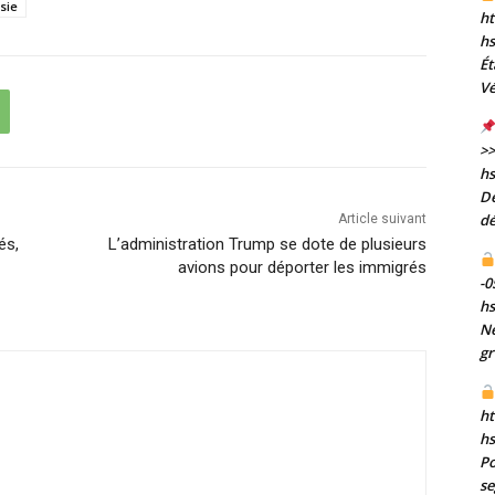
sie
ht
h
Ét
Vé
>>
h
De
dé
Article suivant
és,
L’administration Trump se dote de plusieurs
avions pour déporter les immigrés
-0
h
Né
gr
ht
h
Po
se