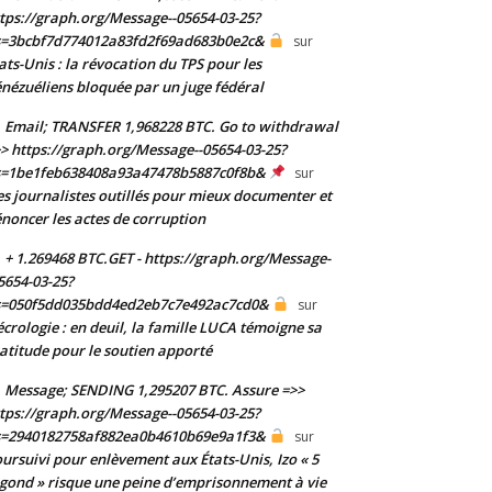
tps://graph.org/Message--05654-03-25?
s=3bcbf7d774012a83fd2f69ad683b0e2c&
sur
ats-Unis : la révocation du TPS pour les
nézuéliens bloquée par un juge fédéral
Email; TRANSFER 1,968228 BTC. Go to withdrawal
> https://graph.org/Message--05654-03-25?
s=1be1feb638408a93a47478b5887c0f8b&
sur
s journalistes outillés pour mieux documenter et
noncer les actes de corruption
+ 1.269468 BTC.GET - https://graph.org/Message-
5654-03-25?
s=050f5dd035bdd4ed2eb7c7e492ac7cd0&
sur
crologie : en deuil, la famille LUCA témoigne sa
atitude pour le soutien apporté
Message; SENDING 1,295207 BTC. Assure =>>
tps://graph.org/Message--05654-03-25?
s=2940182758af882ea0b4610b69e9a1f3&
sur
ursuivi pour enlèvement aux États-Unis, Izo « 5
gond » risque une peine d’emprisonnement à vie