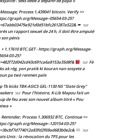
ksyalite : sèks bebe a depann de papa li
Message; Process 1,439041 bitcoin. Verify >>
tps://graph.org/Message--05654-03-25?
s=67abb03479a921d0d51bfc261287a522& ✒
sur
rès un rapport sexuel de 24 h, il doit être amputé
 son pénis
+ 1.17610 BTC.GET - https://graph.org/Message-
5654-03-25?
s=482f72d042cd43c691ca6a8153a35d8f&
Fè
sur
ks ak règ, yon pratik ki kouran nan sosyete a
oun pa twò renmen pale
p Tb kicks TBK-ASICS GEL-1130 NS "Slate Grey"
eakers
Pour l’histoire, K-Lib Mapou fait un
sur
up de feu avec son nouvel album titré « Pou
stwa »
Reminder; Process 1.306932 BTC. Continue >>
tps://graph.org/Message--120154-03-25?
s=3bcbf7d774012a83fd2f69ad683b0e2c&
sur
ats-Unis : la révocation du TPS pour les