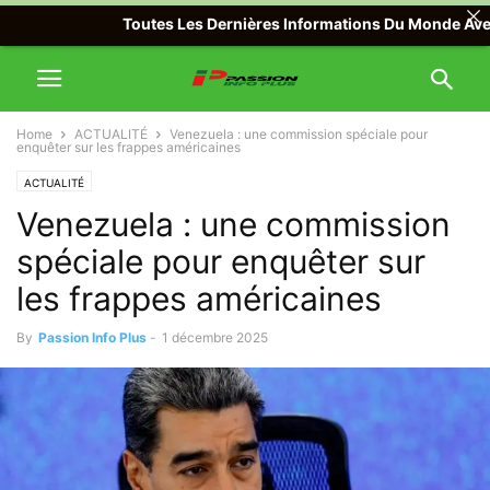
Toutes Les Dernières Informations Du Monde Avec Passio
Home
ACTUALITÉ
Venezuela : une commission spéciale pour
enquêter sur les frappes américaines
ACTUALITÉ
Venezuela : une commission
spéciale pour enquêter sur
les frappes américaines
By
Passion Info Plus
-
1 décembre 2025