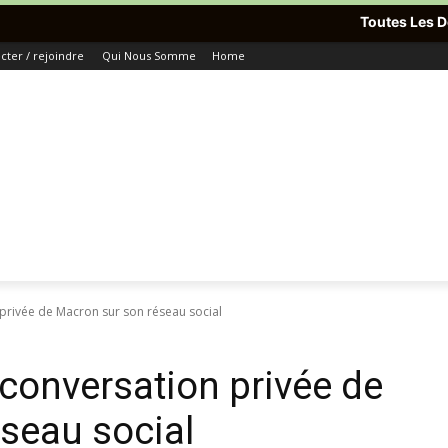
Toutes Les Dernières Informatio
ter / rejoindre
Qui Nous Somme
Home
privée de Macron sur son réseau social
conversation privée de
seau social