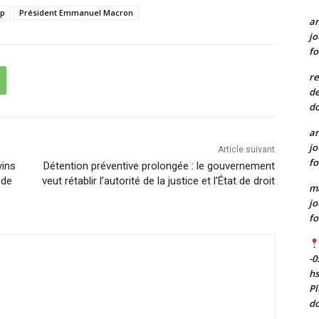
mp
Président Emmanuel Macron
a
jo
fo
re
de
do
a
jo
Article suivant
fo
vins
Détention préventive prolongée : le gouvernement
 de
veut rétablir l’autorité de la justice et l’État de droit
m
jo
fo
-0
h
Pl
do