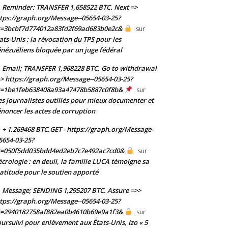
Reminder: TRANSFER 1,658522 BTC. Next =>
tps://graph.org/Message--05654-03-25?
s=3bcbf7d774012a83fd2f69ad683b0e2c&
sur
ats-Unis : la révocation du TPS pour les
nézuéliens bloquée par un juge fédéral
Email; TRANSFER 1,968228 BTC. Go to withdrawal
> https://graph.org/Message--05654-03-25?
s=1be1feb638408a93a47478b5887c0f8b&
sur
s journalistes outillés pour mieux documenter et
noncer les actes de corruption
+ 1.269468 BTC.GET - https://graph.org/Message-
5654-03-25?
s=050f5dd035bdd4ed2eb7c7e492ac7cd0&
sur
crologie : en deuil, la famille LUCA témoigne sa
atitude pour le soutien apporté
Message; SENDING 1,295207 BTC. Assure =>>
tps://graph.org/Message--05654-03-25?
s=2940182758af882ea0b4610b69e9a1f3&
sur
ursuivi pour enlèvement aux États-Unis, Izo « 5