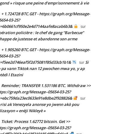
gond » risque une peine d’emprisonnement à vie
+ 1.724728 BTC.GET - https://graph.org/Message-
5654-03-25?
s=6b0661cf950e2e4d7144aafe8acab6b3&
sur
ération policière : le chef de gang “Barbecue”
happe de justesse et abandonne son arme
+ 1.905260 BTC.GET - https://graph.org/Message-
5654-03-25?
s=f5ee2d746eaf5f2d75081f85d33cb1b1&
Si
sur
 pa vann Tiktok nan 12 pwochen mwa yo, y ap
tèdi l Etazini
Reminder; TRANSFER 1.531186 BTC. Withdraw >>
tps://graph.org/Message--05654-03-25?
s=ebc759da23ec0633e91e8dbe2f928826&
sur
risi ak Venezyela anonse yo jwenn akò pou
ilizasyon « enèji Nikleyè »
Ticket: Process 1.62772 bitcoin. Get >>
tps://graph.org/Message--05654-03-25?
=64ff7c306b4dc68f319185d8ffeefd1e&