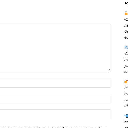
se
-0
h
Op
éc
-0
h
yo
en
Nom
:*
ht
h
Email
La
:*
it
Site
:
ht
hs