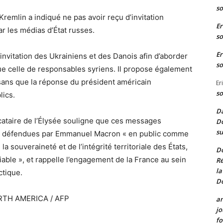
so
Kremlin a indiqué ne pas avoir reçu d’invitation
Er
par les médias d’État russes.
so
Er
nvitation des Ukrainiens et des Danois afin d’aborder
so
ue celle de responsables syriens. Il propose également
 sans que la réponse du président américain
Er
so
lics.
Da
ocataire de l’Élysée souligne que ces messages
Do
su
ons défendues par Emmanuel Macron « en public comme
la souveraineté et de l’intégrité territoriale des États,
D
ble », et rappelle l’engagement de la France au sein
Ré
la
ctique.
D
ORTH AMERICA / AFP
a
jo
fo