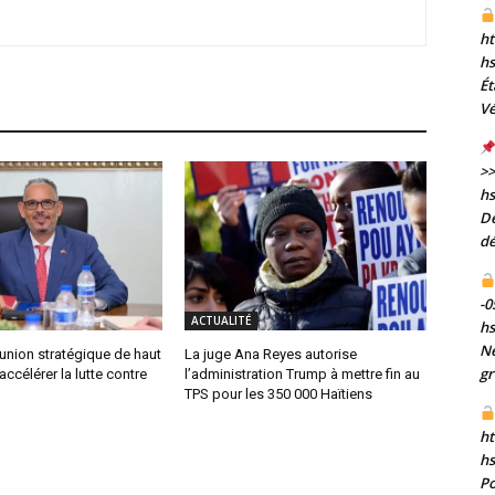
ht
h
Ét
Vé
>>
h
De
dé
-0
ACTUALITÉ
h
Né
réunion stratégique de haut
La juge Ana Reyes autorise
gr
accélérer la lutte contre
l’administration Trump à mettre fin au
TPS pour les 350 000 Haïtiens
ht
h
Po