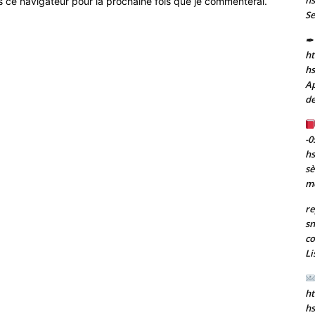
s ce navigateur pour la prochaine fois que je commenterai.
Se
✒ 
ht
h
Ap
de
-0
h
sè
m
re
sn
co
Li
ht
h