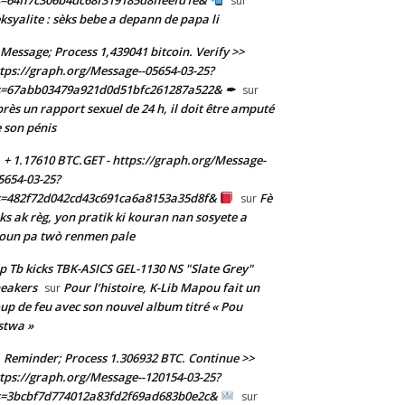
sur
ksyalite : sèks bebe a depann de papa li
Message; Process 1,439041 bitcoin. Verify >>
tps://graph.org/Message--05654-03-25?
s=67abb03479a921d0d51bfc261287a522& ✒
sur
rès un rapport sexuel de 24 h, il doit être amputé
 son pénis
+ 1.17610 BTC.GET - https://graph.org/Message-
5654-03-25?
s=482f72d042cd43c691ca6a8153a35d8f&
Fè
sur
ks ak règ, yon pratik ki kouran nan sosyete a
oun pa twò renmen pale
p Tb kicks TBK-ASICS GEL-1130 NS "Slate Grey"
eakers
Pour l’histoire, K-Lib Mapou fait un
sur
up de feu avec son nouvel album titré « Pou
stwa »
Reminder; Process 1.306932 BTC. Continue >>
tps://graph.org/Message--120154-03-25?
s=3bcbf7d774012a83fd2f69ad683b0e2c&
sur