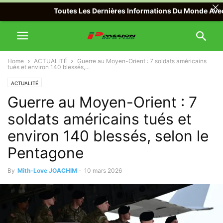
Toutes Les Dernières Informations Du Monde Avec Passi
Home
ACTUALITÉ
Guerre au Moyen-Orient : 7 soldats américains
tués et environ 140 blessés,...
ACTUALITÉ
Guerre au Moyen-Orient : 7
soldats américains tués et
environ 140 blessés, selon le
Pentagone
By
Mith-Love JOACHIM
-
10 mars 2026