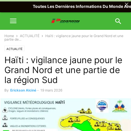
Toutes Les Dernières Informations Du Monde Avec Pass
Home
ACTUALITÉ
Haïti : vigilance jaune pour le Grand Nord et une
partie de...
ACTUALITÉ
Haïti : vigilance jaune pour le
Grand Nord et une partie de
la région Sud
By
Erickson Alciné
-
19 mars 2026