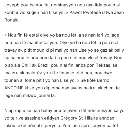
Joseph pou ba nou lèt nominasyon nou nan lide pou n al
konble vid ki gen nan Lise yo. » Pawòl Pwofesè istwa Jean
Ronald.
« Nou fin fè estaj olye yo ba nou lèt la se nan lari yo lage
nou nan fè manifestasyon. Olye yo ba nou lèt la pou n al
travay ak pitit moun ki pi mal yo nan Lise yo se gaz ak bal y
ap ba nou lè nou pran lari a pou n di nou vle al travay. Nou
p ap ale Chili ak Brezil pou n al fini anba pon Tekzas, se
malere ak malerèz yo ki te finanse etid nou, nou dwe
tounen al fòme pitit yo nan Lise yo. » Se kòlè Berno
ANTOINE ki se yon diplome nan syans natirèl ak chimi te
lage nan mikwo jounal la.
N ap raple se nan batay pou te jwenn lèt nominasyon sa yo,
yo te rive asasinen etidyan Grégory St-Hilaire anndan
lakou lekòl nòmal siperyè a. Yon lane aprè, anyen pa fèt