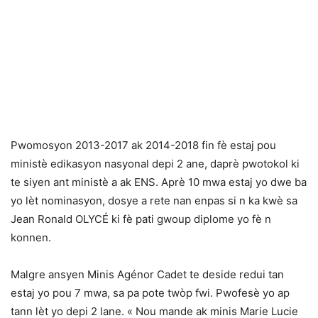
Pwomosyon 2013-2017 ak 2014-2018 fin fè estaj pou
ministè edikasyon nasyonal depi 2 ane, daprè pwotokol ki
te siyen ant ministè a ak ENS. Aprè 10 mwa estaj yo dwe ba
yo lèt nominasyon, dosye a rete nan enpas si n ka kwè sa
Jean Ronald OLYCÉ ki fè pati gwoup diplome yo fè n
konnen.
Malgre ansyen Minis Agénor Cadet te deside redui tan
estaj yo pou 7 mwa, sa pa pote twòp fwi. Pwofesè yo ap
tann lèt yo depi 2 lane. « Nou mande ak minis Marie Lucie