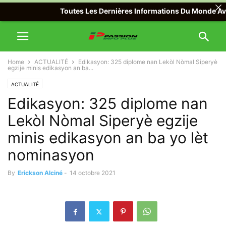
Toutes Les Dernières Informations Du Monde Avec Pa
Home
ACTUALITÉ
Edikasyon: 325 diplome nan Lekòl Nòmal Siperyè
egzije minis edikasyon an ba...
ACTUALITÉ
Edikasyon: 325 diplome nan
Lekòl Nòmal Siperyè egzije
minis edikasyon an ba yo lèt
nominasyon
By
Erickson Alciné
-
14 octobre 2021