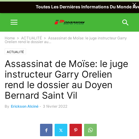
Toutes Les Dernières Informations Du Monde Avec Pas
Home
ACTUALITÉ
Assassinat de Moïse: le juge instructeur Garry
Orelien rend le dossier au...
ACTUALITÉ
Assassinat de Moïse: le juge
instructeur Garry Orelien
rend le dossier au Doyen
Bernard Saint Vil
By
Erickson Alciné
-
3 février 2022