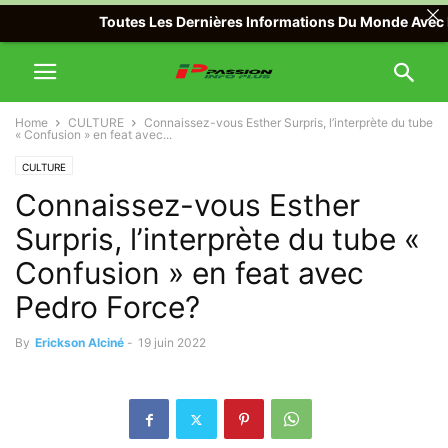
Toutes Les Dernières Informations Du Monde Avec Passion
Home
CULTURE
Connaissez-vous Esther Surpris, l’interprète du tube
« Confusion » en feat avec...
CULTURE
Connaissez-vous Esther
Surpris, l’interprète du tube «
Confusion » en feat avec
Pedro Force?
By
Erickson Alciné
-
19 juin 2022