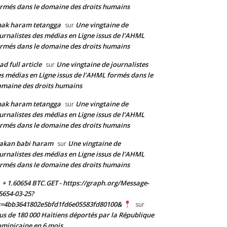
rmés dans le domaine des droits humains
nak haram tetangga
Une vingtaine de
sur
urnalistes des médias en Ligne issus de l’AHML
rmés dans le domaine des droits humains
ad full article
Une vingtaine de journalistes
sur
s médias en Ligne issus de l’AHML formés dans le
maine des droits humains
nak haram tetangga
Une vingtaine de
sur
urnalistes des médias en Ligne issus de l’AHML
rmés dans le domaine des droits humains
akan babi haram
Une vingtaine de
sur
urnalistes des médias en Ligne issus de l’AHML
rmés dans le domaine des droits humains
+ 1.60654 BTC.GET - https://graph.org/Message-
5654-03-25?
s=4bb3641802e5bfd1fd6e05583fd80100&
sur
us de 180 000 Haïtiens déportés par la République
minicaine en 6 mois