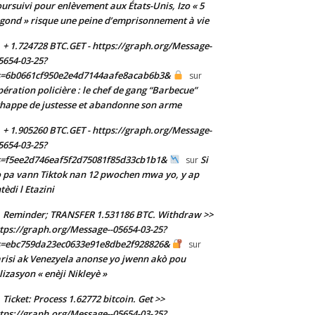
ursuivi pour enlèvement aux États-Unis, Izo « 5
gond » risque une peine d’emprisonnement à vie
+ 1.724728 BTC.GET - https://graph.org/Message-
5654-03-25?
s=6b0661cf950e2e4d7144aafe8acab6b3&
sur
ération policière : le chef de gang “Barbecue”
happe de justesse et abandonne son arme
+ 1.905260 BTC.GET - https://graph.org/Message-
5654-03-25?
s=f5ee2d746eaf5f2d75081f85d33cb1b1&
Si
sur
 pa vann Tiktok nan 12 pwochen mwa yo, y ap
tèdi l Etazini
Reminder; TRANSFER 1.531186 BTC. Withdraw >>
tps://graph.org/Message--05654-03-25?
s=ebc759da23ec0633e91e8dbe2f928826&
sur
risi ak Venezyela anonse yo jwenn akò pou
ilizasyon « enèji Nikleyè »
Ticket: Process 1.62772 bitcoin. Get >>
tps://graph.org/Message--05654-03-25?