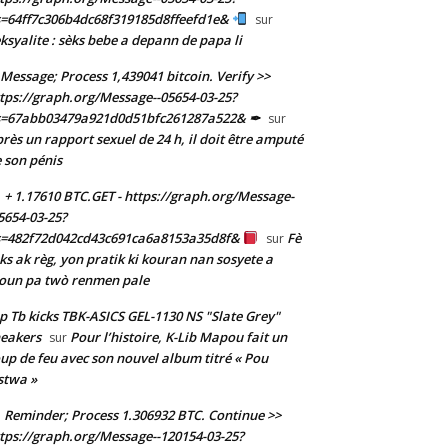
=64ff7c306b4dc68f319185d8ffeefd1e&
sur
ksyalite : sèks bebe a depann de papa li
Message; Process 1,439041 bitcoin. Verify >>
tps://graph.org/Message--05654-03-25?
s=67abb03479a921d0d51bfc261287a522& ✒
sur
rès un rapport sexuel de 24 h, il doit être amputé
 son pénis
+ 1.17610 BTC.GET - https://graph.org/Message-
5654-03-25?
s=482f72d042cd43c691ca6a8153a35d8f&
Fè
sur
ks ak règ, yon pratik ki kouran nan sosyete a
oun pa twò renmen pale
p Tb kicks TBK-ASICS GEL-1130 NS "Slate Grey"
eakers
Pour l’histoire, K-Lib Mapou fait un
sur
up de feu avec son nouvel album titré « Pou
stwa »
Reminder; Process 1.306932 BTC. Continue >>
tps://graph.org/Message--120154-03-25?