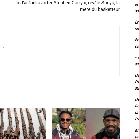
« J’ai failli avorter Stephen Curry », révèle Sonya, la
Er
mère du basketteur
so
Er
so
Er
so
s.com
Er
so
Da
Do
su
D
Ré
la
D
a
jo