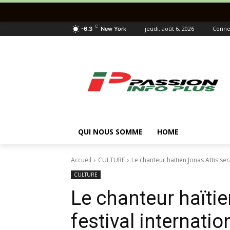
Toutes L
C
jeudi, août 6, 2026
Connec
-6.3
New York
QUI NOUS SOMME
HOME
Accueil
CULTURE
Le chanteur haïtien Jonas Attis ser
CULTURE
Le chanteur haïtie
festival internatio