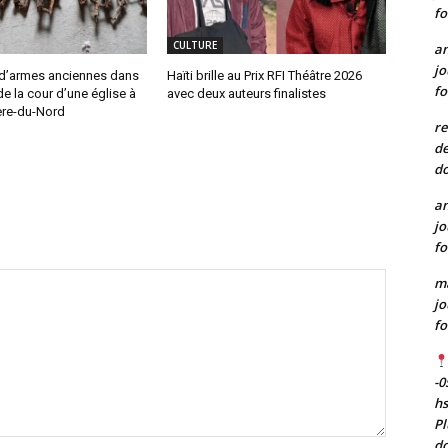
fo
CULTURE
a
jo
d’armes anciennes dans
Haïti brille au Prix RFI Théâtre 2026
fo
de la cour d’une église à
avec deux auteurs finalistes
ère-du-Nord
re
de
do
a
jo
fo
m
jo
fo
-0
h
Pl
do