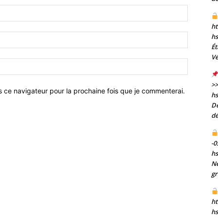
Nom
:*
ht
h
Email
Ét
:*
Vé
Site
:
>>
s ce navigateur pour la prochaine fois que je commenterai.
h
De
dé
-0
h
Né
gr
ht
h