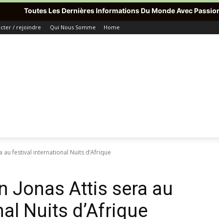
es Dernières Informations Du Monde Avec Passion Info Plus , Pour 
ter / rejoindre
Qui Nous Somme
Home
a au festival international Nuits d’Afrique
n Jonas Attis sera au
nal Nuits d’Afrique