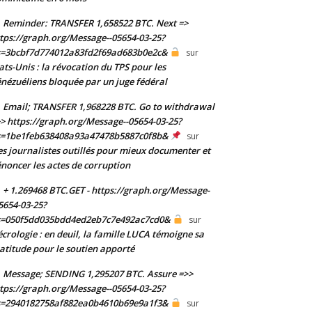
Reminder: TRANSFER 1,658522 BTC. Next =>
tps://graph.org/Message--05654-03-25?
s=3bcbf7d774012a83fd2f69ad683b0e2c&
sur
ats-Unis : la révocation du TPS pour les
nézuéliens bloquée par un juge fédéral
Email; TRANSFER 1,968228 BTC. Go to withdrawal
> https://graph.org/Message--05654-03-25?
s=1be1feb638408a93a47478b5887c0f8b&
sur
s journalistes outillés pour mieux documenter et
noncer les actes de corruption
+ 1.269468 BTC.GET - https://graph.org/Message-
5654-03-25?
s=050f5dd035bdd4ed2eb7c7e492ac7cd0&
sur
crologie : en deuil, la famille LUCA témoigne sa
atitude pour le soutien apporté
Message; SENDING 1,295207 BTC. Assure =>>
tps://graph.org/Message--05654-03-25?
s=2940182758af882ea0b4610b69e9a1f3&
sur