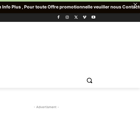
Contact I
toute Offre promotionnelle veuiller nous Contacter.
- Advertisment -