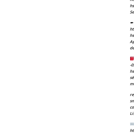
hs
Se
✒ 
ht
h
Ap
de
-0
h
sè
m
re
sn
co
Li
ht