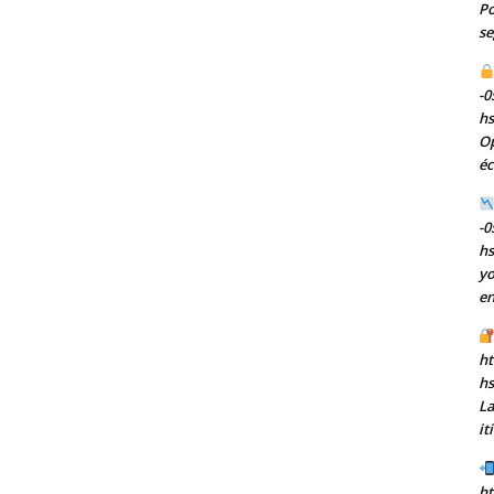
Po
se
-0
h
Op
éc
-0
h
yo
en
ht
h
La
it
ht