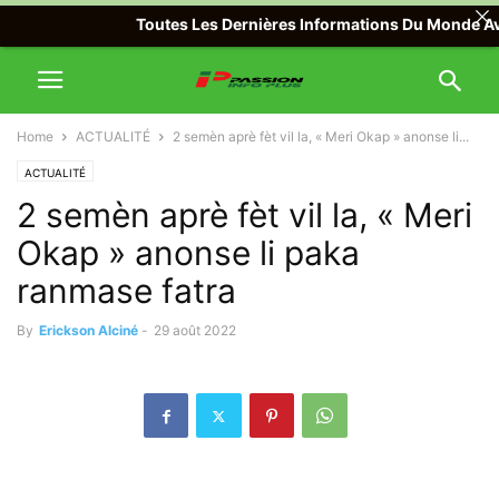
Toutes Les Dernières Informations Du Monde Avec Pa
Home
ACTUALITÉ
2 semèn aprè fèt vil la, « Meri Okap » anonse li...
ACTUALITÉ
2 semèn aprè fèt vil la, « Meri
Okap » anonse li paka
ranmase fatra
By
Erickson Alciné
-
29 août 2022