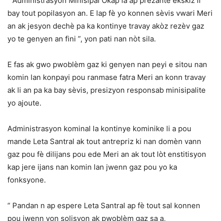
“ Administrasyon Minisipal Okap la ap prezante ekskiz li
bay tout popilasyon an. E lap fè yo konnen sèvis vwari Meri
an ak jesyon dechè pa ka kontinye travay akòz rezèv gaz
yo te genyen an fini ”, yon pati nan nòt sila.
E fas ak gwo pwoblèm gaz ki genyen nan peyi e sitou nan
komin lan konpayi pou ranmase fatra Meri an konn travay
ak li an pa ka bay sèvis, presizyon responsab minisipalite
yo ajoute.
Administrasyon kominal la kontinye kominike li a pou
mande Leta Santral ak tout antrepriz ki nan domèn vann
gaz pou fè dilijans pou ede Meri an ak tout lòt enstitisyon
kap jere ijans nan komin lan jwenn gaz pou yo ka
fonksyone.
“ Pandan n ap espere Leta Santral ap fè tout sal konnen
pou jwenn yon solisyon ak pwoblèm gaz sa a,