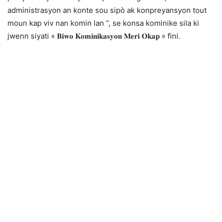
administrasyon an konte sou sipò ak konpreyansyon tout
moun kap viv nan komin lan ”, se konsa kominike sila ki
jwenn siyati « 𝐁𝐢𝐰𝐨 𝐊𝐨𝐦𝐢𝐧𝐢𝐤𝐚𝐬𝐲𝐨𝐧 𝐌𝐞𝐫𝐢 𝐎𝐤𝐚𝐩 » fini.