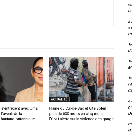
vo
ba
av
« 
to
1w
d’
1
M
1w
l’
da
ACTUALITÉ
av
pr
 s’entretient avec Uma
Plaine du Cul-de-Sac et Cité Soleil :
Du
l’avenir de la
plus de 600 morts en cinq mois,
haïtiano-britannique
l’ONU alerte sur la violence des gangs
mo
la