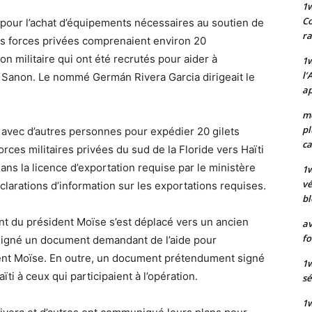
1
Co
 pour l’achat d’équipements nécessaires au soutien de
ra
 Ses forces privées comprenaient environ 20
n militaire qui ont été recrutés pour aider à
1w
l’
ur Sanon. Le nommé Germán Rivera Garcia dirigeait le
ap
mo
pl
é avec d’autres personnes pour expédier 20 gilets
ca
forces militaires privées du sud de la Floride vers Haïti
sans la licence d’exportation requise par le ministère
1
vé
arations d’information sur les exportations requises.
bl
nt du président Moïse s’est déplacé vers un ancien
av
fo
 signé un document demandant de l’aide pour
dent Moïse. En outre, un document prétendument signé
1w
ïti à ceux qui participaient à l’opération.
sé
1w