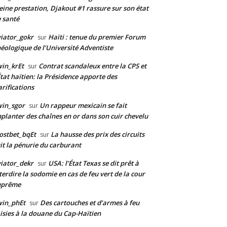
eine prestation, Djakout #1 rassure sur son état
 santé
iator_gokr
Haïti : tenue du premier Forum
sur
éologique de l’Université Adventiste
in_krEt
Contrat scandaleux entre la CPS et
sur
État haïtien: la Présidence apporte des
arifications
in_sgor
Un rappeur mexicain se fait
sur
planter des chaînes en or dans son cuir chevelu
ostbet_bqEt
La hausse des prix des circuits
sur
it la pénurie du carburant
iator_dekr
USA: l’État Texas se dit prêt à
sur
terdire la sodomie en cas de feu vert de la cour
uprême
win_phEt
Des cartouches et d’armes à feu
sur
isies à la douane du Cap-Haïtien