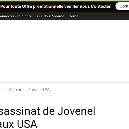
Contact Imédia
 promotionnelle veuiller nous Contacter.
onnecter / rejoindre
Qui Nous Somme
Home
ovenel Moïse transférés aux USA
ssassinat de Jovenel
 aux USA