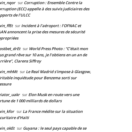
win_nqor
Corruption : Ensemble Contre la
sur
rruption (ECC) appelle à des suivis judiciaires des
pports de l’ULCC
in_ffEt
Incident à l’aéroport : l’OFNAC et
sur
AAN annoncent la prise des mesures de sécurité
propriées
stbet_drEt
World Press Photo : “C’était mon
sur
us grand rêve sur 10 ans, je l’obtiens en un an de
rrière”, Clarens Siffroy
win_mhMt
Le Real Madrid s’impose à Glasgow,
sur
ritable inquiétude pour Benzema sorti sur
essure
iator_uakr
Elon Musk en route vers une
sur
rtune de 1 000 milliards de dollars
in_kfor
La France médite sur la situation
sur
curitaire d’Haïti
in_okEt
Guyana : le seul pays capable de se
sur