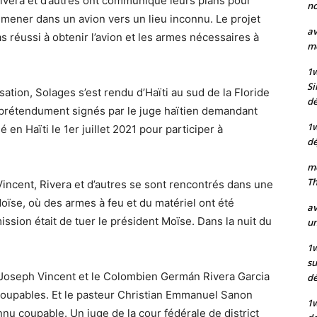
, Rivera et d’autres ont communiqué leurs plans pour
no
emmener dans un avion vers un lieu inconnu. Le projet
av
as réussi à obtenir l’avion et les armes nécessaires à
mo
1
Si
ation, Solages s’est rendu d’Haïti au sud de la Floride
dé
 prétendument signés par le juge haïtien demandant
1
en Haïti le 1er juillet 2021 pour participer à
dé
mo
Th
, Vincent, Rivera et d’autres se sont rencontrés dans une
ïse, où des armes à feu et du matériel ont été
av
ssion était de tuer le président Moïse. Dans la nuit du
un
1w
su
 Joseph Vincent et le Colombien Germán Rivera Garcia
d
s coupables. Et le pasteur Christian Emmanuel Sanon
1
onnu coupable. Un juge de la cour fédérale de district