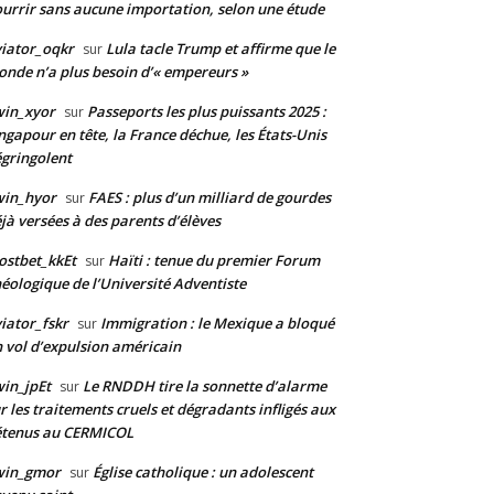
urrir sans aucune importation, selon une étude
iator_oqkr
Lula tacle Trump et affirme que le
sur
nde n’a plus besoin d’« empereurs »
win_xyor
Passeports les plus puissants 2025 :
sur
ngapour en tête, la France déchue, les États-Unis
gringolent
win_hyor
FAES : plus d’un milliard de gourdes
sur
jà versées à des parents d’élèves
stbet_kkEt
Haïti : tenue du premier Forum
sur
éologique de l’Université Adventiste
iator_fskr
Immigration : le Mexique a bloqué
sur
 vol d’expulsion américain
in_jpEt
Le RNDDH tire la sonnette d’alarme
sur
r les traitements cruels et dégradants infligés aux
étenus au CERMICOL
win_gmor
Église catholique : un adolescent
sur