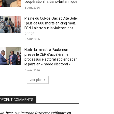
coopération haïtiano-britannique
6 août 2026
Plaine du Cul-de-Sac et Cité Soleil
: plus de 600 morts en cinq mois,
l’ONU alerte sur la violence des
gangs
6 août 2026
Haïti : la ministre Paulemon
presse le CEP d’accélérer le
processus électoral et d’engager
le pays en « mode électoral »
6 août 2026
Voir plus
RECENT COMMENTS
win_heor
Pouchon Duverger s’effondre en
sur