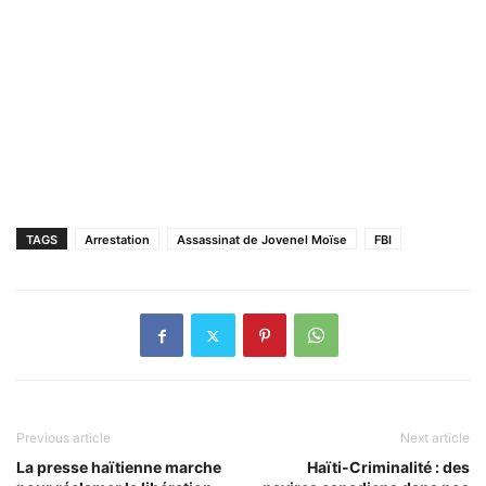
TAGS
Arrestation
Assassinat de Jovenel Moïse
FBI
Previous article
Next article
La presse haïtienne marche
Haïti-Criminalité : des