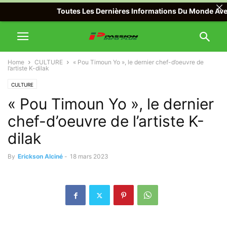
Toutes Les Dernières Informations Du Monde Avec Pass
Home
CULTURE
« Pou Timoun Yo », le dernier chef-d’oeuvre de
l’artiste K-dilak
CULTURE
« Pou Timoun Yo », le dernier
chef-d’oeuvre de l’artiste K-
dilak
By
Erickson Alciné
-
18 mars 2023