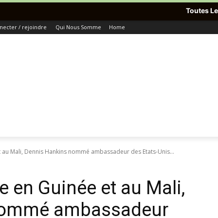
Toutes Les Dernières Info
necter / rejoindre
Qui Nous Somme
Home
 au Mali, Dennis Hankins nommé ambassadeur des Etats-Unis...
 en Guinée et au Mali,
nommé ambassadeur