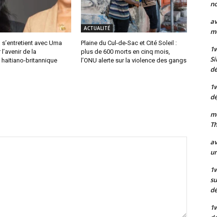
no
av
ACTUALITÉ
mo
 s’entretient avec Uma
Plaine du Cul-de-Sac et Cité Soleil :
1
l’avenir de la
plus de 600 morts en cinq mois,
Si
haïtiano-britannique
l’ONU alerte sur la violence des gangs
dé
1
dé
mo
Th
av
un
1w
su
d
1