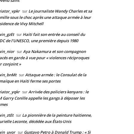
venu saint
iator_vpkr
Le journaliste Wandy Charles et sa
sur
mille sous le choc après une attaque armée à leur
sidence de Vivy Mitchell
in_gzEt
Haïti fait son entrée au conseil du
sur
DC de l’UNESCO, une première depuis 1980
in_nior
Aya Nakamura et son compagnon
sur
acés en garde à vue pour « violences réciproques
r conjoint »
win_bnMt
Attaque armée : le Consulat de la
sur
maïque en Haïti ferme ses portes
iator_yqkr
Arrivée des policiers kenyans : le
sur
 Garry Conille appelle les gangs à déposer les
rmes
in_ztEt
La pionnière de la peinture haïtienne,
sur
rielle Leconte, décédée aux États-Unis
win_uvor
Gustavo Petro à Donald Trump : « Si
sur