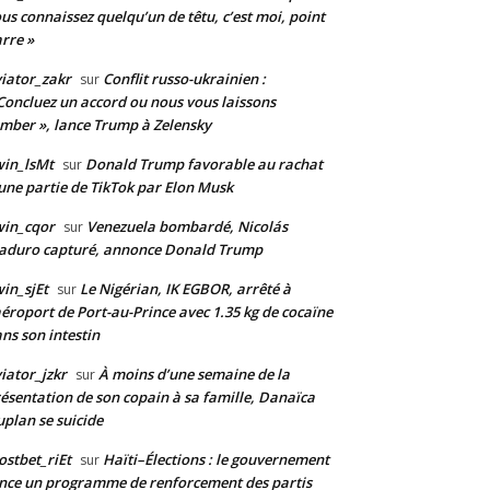
us connaissez quelqu’un de têtu, c’est moi, point
rre »
iator_zakr
Conflit russo-ukrainien :
sur
Concluez un accord ou nous vous laissons
mber », lance Trump à Zelensky
in_lsMt
Donald Trump favorable au rachat
sur
une partie de TikTok par Elon Musk
win_cqor
Venezuela bombardé, Nicolás
sur
aduro capturé, annonce Donald Trump
in_sjEt
Le Nigérian, IK EGBOR, arrêté à
sur
aéroport de Port-au-Prince avec 1.35 kg de cocaïne
ns son intestin
iator_jzkr
À moins d’une semaine de la
sur
ésentation de son copain à sa famille, Danaïca
plan se suicide
stbet_riEt
Haïti–Élections : le gouvernement
sur
nce un programme de renforcement des partis