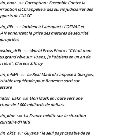
win_nqor
Corruption : Ensemble Contre la
sur
rruption (ECC) appelle à des suivis judiciaires des
pports de l’ULCC
in_ffEt
Incident à l’aéroport : l’OFNAC et
sur
AAN annoncent la prise des mesures de sécurité
propriées
stbet_drEt
World Press Photo : “C’était mon
sur
us grand rêve sur 10 ans, je l’obtiens en un an de
rrière”, Clarens Siffroy
win_mhMt
Le Real Madrid s’impose à Glasgow,
sur
ritable inquiétude pour Benzema sorti sur
essure
iator_uakr
Elon Musk en route vers une
sur
rtune de 1 000 milliards de dollars
in_kfor
La France médite sur la situation
sur
curitaire d’Haïti
in_okEt
Guyana : le seul pays capable de se
sur