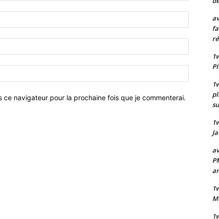
de
Nom
av
:*
fa
ré
Email
:*
1w
PI
Site
:
1w
pl
s ce navigateur pour la prochaine fois que je commenterai.
su
1
Ja
av
PM
a
1w
Mu
1