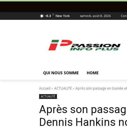
C
samedi, août 8, 2026
Con
-6.3
New York
QUI NOUS SOMME
HOME
Accueil
ACTUALITÉ
Après son passage en Guinée et
ACTUALITÉ
Après son passage
Dennis Hankins 