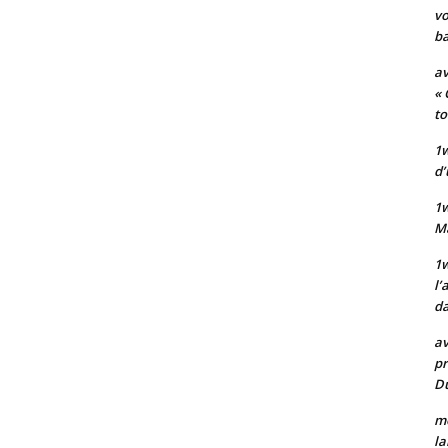
vo
ba
av
« 
to
1w
d’
1
M
1w
l’
da
av
pr
Du
mo
la