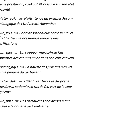
eine prestation, Djakout #1 rassure sur son état
 santé
iator_gokr
Haïti : tenue du premier Forum
sur
éologique de l’Université Adventiste
in_krEt
Contrat scandaleux entre la CPS et
sur
État haïtien: la Présidence apporte des
arifications
in_sgor
Un rappeur mexicain se fait
sur
planter des chaînes en or dans son cuir chevelu
ostbet_bqEt
La hausse des prix des circuits
sur
it la pénurie du carburant
iator_dekr
USA: l’État Texas se dit prêt à
sur
terdire la sodomie en cas de feu vert de la cour
uprême
win_phEt
Des cartouches et d’armes à feu
sur
isies à la douane du Cap-Haïtien