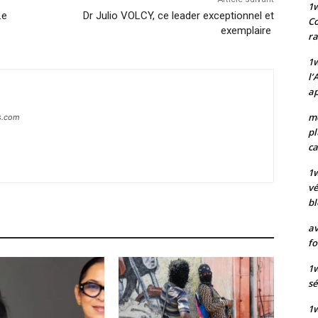
1
Le
Dr Julio VOLCY, ce leader exceptionnel et
Co
exemplaire
ra
1w
l’
ap
mo
s.com
pl
ca
1
vé
bl
av
fo
1w
sé
1w