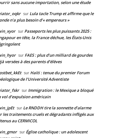
urrir sans aucune importation, selon une étude
iator_oqkr
Lula tacle Trump et affirme que le
sur
nde n’a plus besoin d’« empereurs »
win_xyor
Passeports les plus puissants 2025 :
sur
ngapour en tête, la France déchue, les États-Unis
gringolent
win_hyor
FAES : plus d’un milliard de gourdes
sur
jà versées à des parents d’élèves
stbet_kkEt
Haïti : tenue du premier Forum
sur
éologique de l’Université Adventiste
iator_fskr
Immigration : le Mexique a bloqué
sur
 vol d’expulsion américain
in_jpEt
Le RNDDH tire la sonnette d’alarme
sur
r les traitements cruels et dégradants infligés aux
étenus au CERMICOL
win_gmor
Église catholique : un adolescent
sur