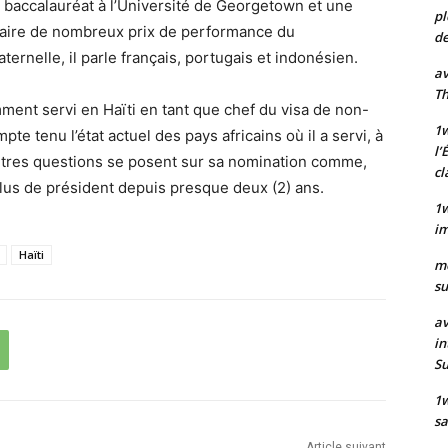
un baccalauréat à l’Université de Georgetown et une
pl
daire de nombreux prix de performance du
de
ernelle, il parle français, portugais et indonésien.
av
Th
ent servi en Haïti en tant que chef du visa de non-
1w
e tenu l’état actuel des pays africains où il a servi, à
l’
’autres questions se posent sur sa nomination comme,
cl
 plus de président depuis presque deux (2) ans.
1w
im
Haïti
m
su
av
in
S
1
sa
Article suivant