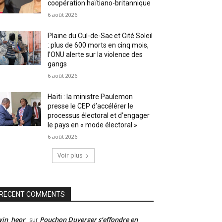
coopération haïtiano-britannique
6 août 2026
Plaine du Cul-de-Sac et Cité Soleil
: plus de 600 morts en cinq mois,
l’ONU alerte sur la violence des
gangs
6 août 2026
Haïti : la ministre Paulemon
presse le CEP d’accélérer le
processus électoral et d’engager
le pays en « mode électoral »
6 août 2026
Voir plus
RECENT COMMENTS
win_heor
Pouchon Duverger s’effondre en
sur